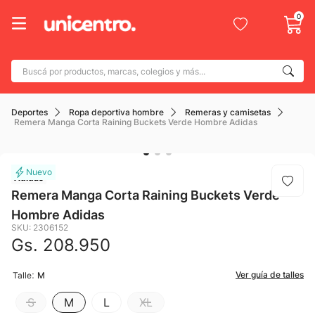
0
Buscá por productos, marcas, colegios y más...
Términos más buscados
Deportes
Ropa deportiva hombre
Remeras y camisetas
1
.
adidas
Remera Manga Corta Raining Buckets Verde Hombre Adidas
2
.
champion
3
.
new balance
Adidas
4
.
mochila
Remera Manga Corta Raining Buckets Verde
Hombre Adidas
5
.
botin
SKU
:
2306152
6
.
Gs.
208
caterpillar
.
950
7
.
todo terreno
:
Ver guía de talles
Talle
M
8
.
nike
S
M
L
XL
9
.
calzado