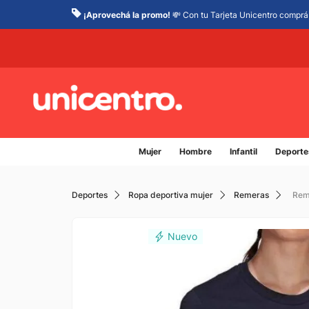
¡Aprovechá la promo!
💸 Con tu Tarjeta Unicentro comprá 
Mujer
Hombre
Infantil
Deporte
Deportes
Ropa deportiva mujer
Remeras
Rem