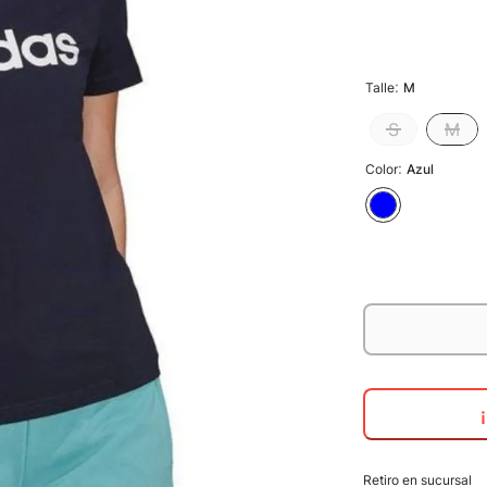
:
Talle
M
S
M
:
Color
Azul
Retiro en sucursal