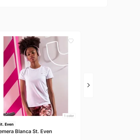
Nike
T-Shirt Negro Nike
1
color
St. Even
emera Blanca St. Even