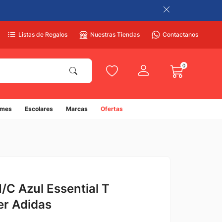
Listas de Regalos
Nuestras Tiendas
Contactanos
0
umes
Escolares
Marcas
Ofertas
C Azul Essential T
er Adidas