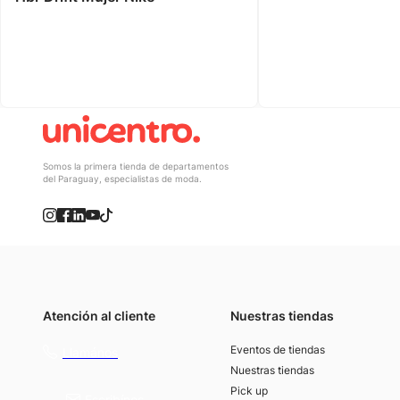
Somos la primera tienda de departamentos
del Paraguay, especialistas de moda.
Atención al cliente
Nuestras tiendas
(021) 4117000
Eventos de tiendas
Llamános
Nuestras tiendas
Pick up
Escribínos