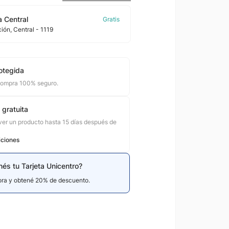
 Central
ción
, Central
- 1119
otegida
compra 100% seguro.
 gratuita
er un producto hasta 15 días después de
iciones
nés tu Tarjeta Unicentro?
hora y obtené 20% de descuento.