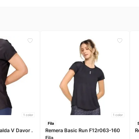
1
color
1
color
Fila
Espalda V Davor .
Remera Basic Run F12r063-160
R
Fila