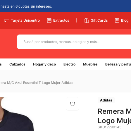
hasta en 6 cuotas sin intereses.
Tarjeta Unicentro
Extractos
|
Gift Cards
Blog
Buscá por productos, marcas, colegios y más...
Términos más buscados
s
Calzados
Hogar y deco
Electro
Muebles
Belleza y perf
1
.
adidas
2
.
champion
era M/C Azul Essential T Logo Mujer Adidas
3
.
new balance
4
.
botin
Adidas
5
.
Remera M/
caterpillar
Logo Muj
SKU
:
2290145