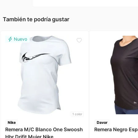
También te podría gustar
1
color
Nike
Davor
Remera M/C Blanco One Swoosh
Remera Negro 
Hbr Drifit Mujer Nike