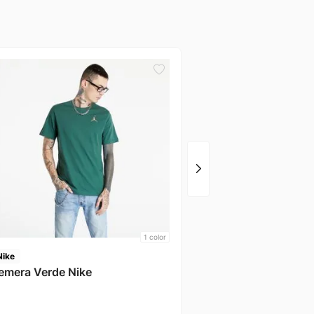
New Balance
Remera Blanca Nb
1
color
Nike
emera Verde Nike