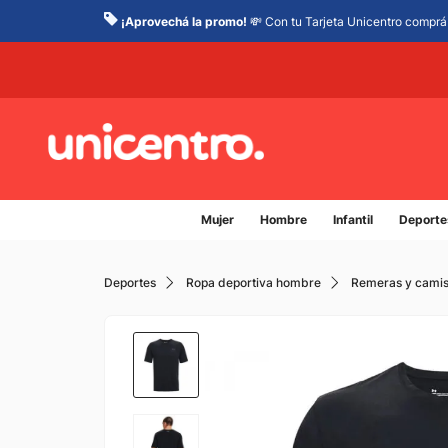
¡Aprovechá la promo!
💸 Con tu Tarjeta Unicentro comprá 
Mujer
Hombre
Infantil
Deporte
Deportes
Ropa deportiva hombre
Remeras y camis