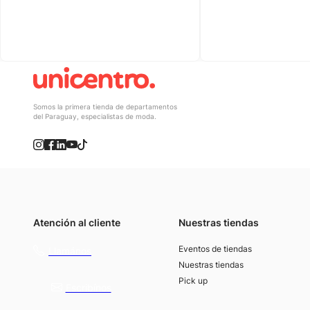
Somos la primera tienda de departamentos
del Paraguay, especialistas de moda.
Atención al cliente
Nuestras tiendas
(021) 4117000
Eventos de tiendas
Llamános
Nuestras tiendas
Pick up
Escribínos