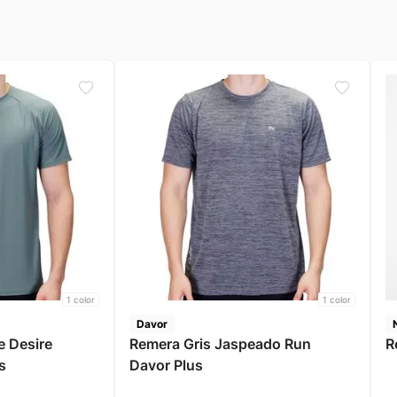
1
color
1
color
Davor
e Desire
Remera Gris Jaspeado Run
R
s
Davor Plus