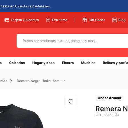
hasta en 6 cuotas sin intereses.
Tarjeta Unicentro
Extractos
|
Gift Cards
Blog
Buscá por productos, marcas, colegios y más...
Términos más buscados
s
Calzados
Hogar y deco
Electro
Muebles
Belleza y perf
1
.
adidas
2
.
champion
etas
Remera Negra Under Armour
3
.
new balance
4
.
mochila
Under Armour
5
.
Remera N
botin
SKU
:
2269393