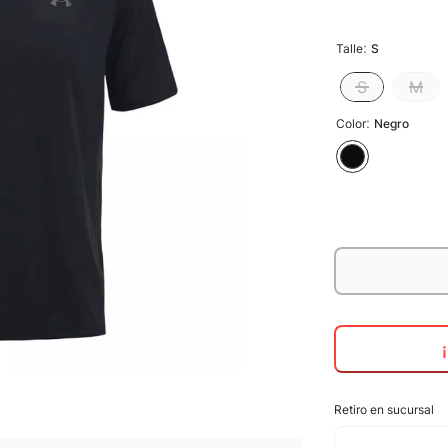
:
Talle
S
S
M
:
Color
Negro
Retiro en sucursal