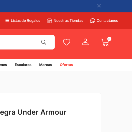
Listas de Regalos
Nuestras Tiendas
Contactanos
0
umes
Escolares
Marcas
Ofertas
egra Under Armour