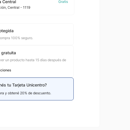
 Central
ción
, Central
- 1119
otegida
compra 100% seguro.
 gratuita
er un producto hasta 15 días después de
iciones
nés tu Tarjeta Unicentro?
hora y obtené 20% de descuento.