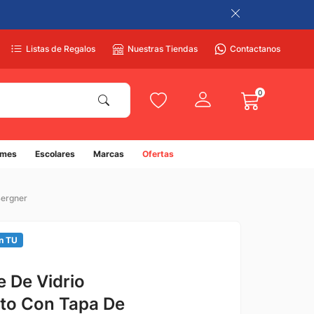
Listas de Regalos
Nuestras Tiendas
Contactanos
0
umes
Escolares
Marcas
Ofertas
Bergner
n TU
e De Vidrio
ato Con Tapa De