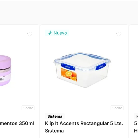
1
color
1
color
Sistema
imentos 350ml
Klip It Accents Rectangular 5 Lts.
5
Sistema
H