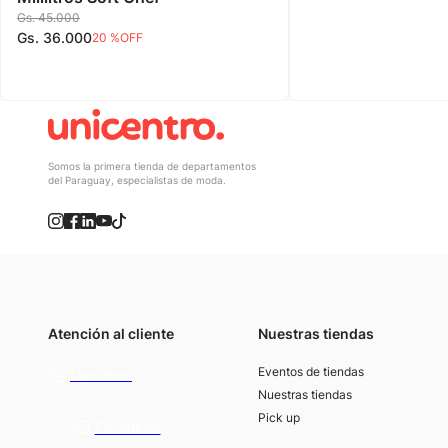
Gs.
45
.
000
Gs.
36
.
000
20 %
OFF
Somos la primera tienda de departamentos
del Paraguay, especialistas de moda.
Atención al cliente
Nuestras tiendas
(021) 4117000
Eventos de tiendas
Llamános
Nuestras tiendas
Pick up
Escribínos