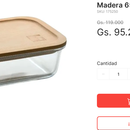
Madera 6
SKU
:
175250
Gs.
119
.
000
Gs.
95
.
Cantidad