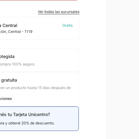
Ver todas las sucursales
 Central
ción
, Central
- 1119
otegida
compra 100% seguro.
 gratuita
er un producto hasta 15 días después de
iciones
nés tu Tarjeta Unicentro?
hora y obtené 20% de descuento.