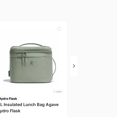
Stanley
Conservadora Stan Ad
Cooler Polar -Stanley
1
color
Hydro Flask
 L Insulated Lunch Bag Agave
ydro Flask