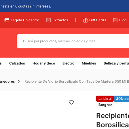
hasta en 6 cuotas sin intereses.
Tarjeta Unicentro
Extractos
|
Gift Cards
Blog
Buscá por productos, marcas, colegios y más...
Términos más buscados
s
Calzados
Hogar y deco
Electro
Muebles
Belleza y perf
1
.
adidas
2
.
champion
tenedores
Recipiente De Vidrio Borosilicato Con Tapa De Madera 650 Ml 
3
.
new balance
4
.
caterpillar
La Liqui
30% co
Bergner
5
.
botin
Recipient
Borosilic