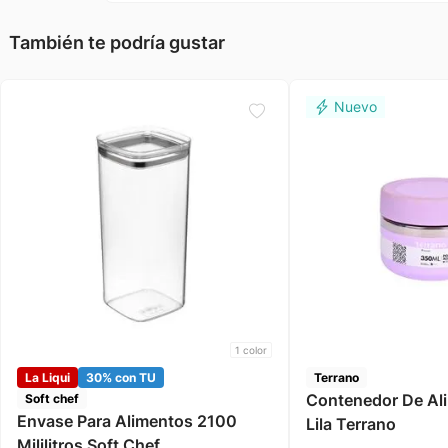
También te podría gustar
1
color
La Liqui
30% con TU
Terrano
Contenedor De Al
Soft chef
Envase Para Alimentos 2100
Lila Terrano
Mililitros Soft Chef