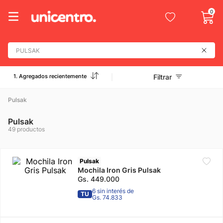
0
Buscá por productos, marcas, colegios y más...
1. Agregados recientemente
Filtrar
Pulsak
Pulsak
49
productos
Pulsak
Mochila Iron Gris Pulsak
Gs.
449
.
000
6 sin interés de
TU
Gs. 74.833