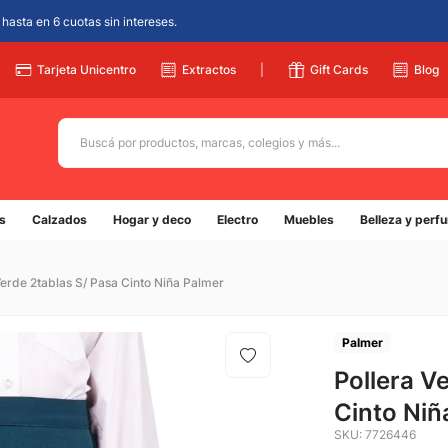
hasta en 6 cuotas sin intereses.
Tarjeta Unicentro
Extractos
|
Gift Cards
Blog
Buscá por productos, marcas, colegios y más...
Términos más buscados
s
Calzados
Hogar y deco
Electro
Muebles
Belleza y perf
1
.
adidas
2
.
champion
Verde 2tablas S/ Pasa Cinto Niña Palmer
3
.
new balance
4
.
caterpillar
Palmer
5
.
Pollera V
botin
Cinto Niñ
SKU
:
7726446