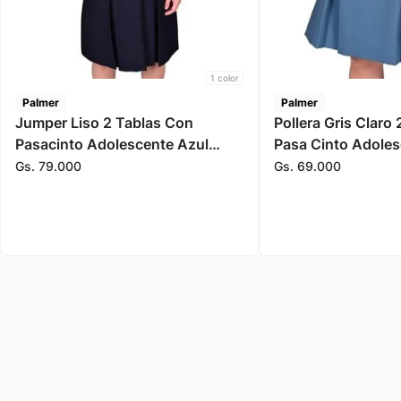
1
color
Palmer
Palmer
Jumper Liso 2 Tablas Con
Pollera Gris Claro 
Pasacinto Adolescente Azul
Pasa Cinto Adoles
Marino Niña Palmer
Gs.
79
.
000
Gs.
69
.
000
Somos la primera tienda de departamentos
del Paraguay, especialistas de moda.