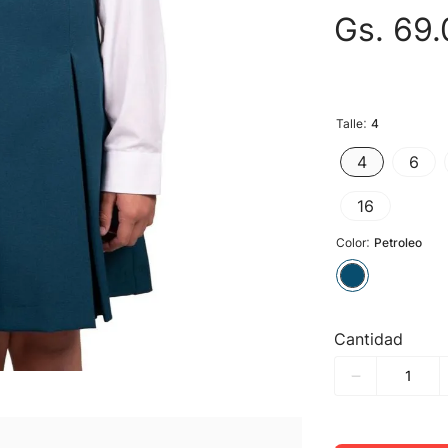
Gs.
69
.
:
Talle
4
4
6
16
:
Color
Petroleo
Cantidad