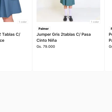
1
color
1
color
Palmer
2 Tablas C/
Jumper Gris 2tablas C/ Pasa
P
ce
Cinto Niña
P
Gs.
79
.
000
G
Suscribíte y enteráte de ofertas
exclusivas
Accedé antes que nadie a los mejores
descuentos.
Suscribíte ahora