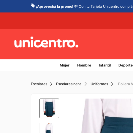
¡Aprovechá la promo!
💸 Con tu Tarjeta Unicentro comprá 
Mujer
Hombre
Infantil
Deporte
Escolares
Escolares nena
Uniformes
Pollera 