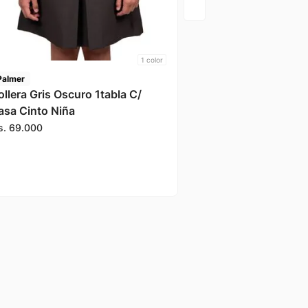
1
color
Palmer
ollera Gris Oscuro 1tabla C/
asa Cinto Niña
s.
69
.
000
¡Enteráte de lo más nuevo!
Si preferís mensajes de texto, podemos escribirte.
Contactános