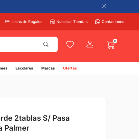
Listas de Regalos
Nuestras Tiendas
Contactanos
0
umes
Escolares
Marcas
Ofertas
erde 2tablas S/ Pasa
a Palmer