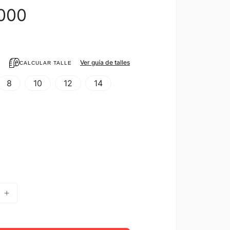
000
Ver guía de talles
CALCULAR TALLE
8
10
12
14