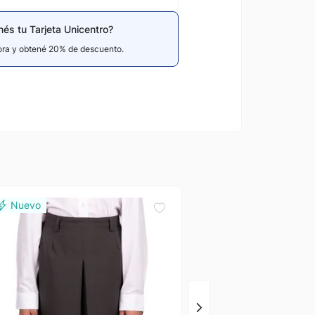
nés tu Tarjeta Unicentro?
hora y obtené 20% de descuento.
Palmer
Pollera Gris Claro 2 Ta
Pasa Cinto Niña
Gs.
69
.
000