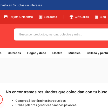
hasta en 6 cuotas sin intereses.
Tarjeta Unicentro
Extractos
|
Gift Cards
Blog
Buscá por productos, marcas, colegios y más...
Términos más buscados
s
Calzados
Hogar y deco
Electro
Muebles
Belleza y perf
1
.
adidas
2
.
champion
3
.
new balance
4
.
botin
5
.
caterpillar
No encontramos resultados que coincidan con tu bús
Comprobá los términos introducidos.
Utilizá palabras genéricas o menos palabras.