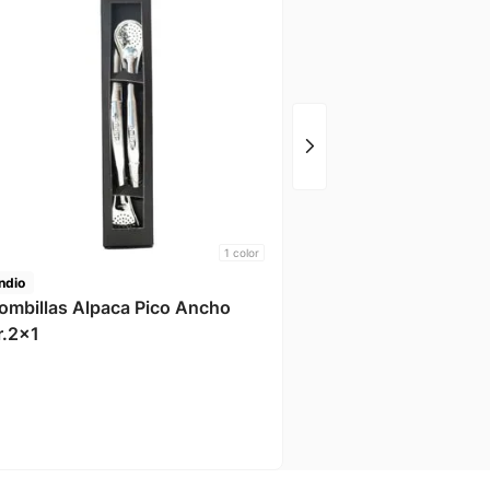
Keep
Set Cuchillos Prm 6 P
1
color
Indio
ombillas Alpaca Pico Ancho
r.2x1