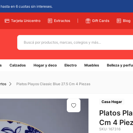
hasta en 6 cuotas sin intereses.
Tarjeta Unicentro
Extractos
|
Gift Cards
Blog
Buscá por productos, marcas, colegios y más...
Términos más buscados
s
Calzados
Hogar y deco
Electro
Muebles
Belleza y perf
1
.
adidas
2
.
champion
rtos
Platos Playos Classic Blue 27.5 Cm 4 Piezas
3
.
new balance
4
.
mochila
Casa Hogar
5
.
Platos Pl
botin
Cm 4 Pie
SKU
:
167316