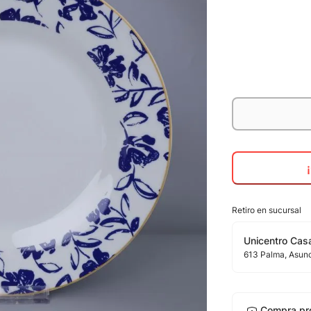
Retiro en sucursal
Unicentro Casa
613
Palma
, Asun
Compra pr