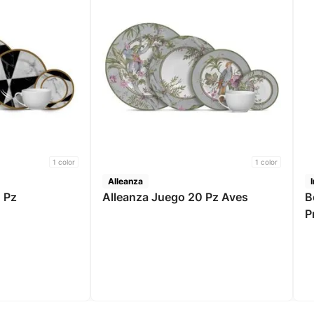
1
color
1
color
Alleanza
 Pz
Alleanza Juego 20 Pz Aves
B
P