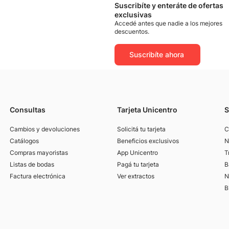
Suscribíte y enteráte de ofertas
exclusivas
Accedé antes que nadie a los mejores
descuentos.
Suscribíte ahora
Consultas
Tarjeta Unicentro
S
Cambios y devoluciones
Solicitá tu tarjeta
C
Catálogos
Beneficios exclusivos
N
Compras mayoristas
App Unicentro
T
Listas de bodas
Pagá tu tarjeta
B
Factura electrónica
Ver extractos
N
B