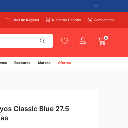
Listas de Regalos
Nuestras Tiendas
Contactanos
0
umes
Escolares
Marcas
Ofertas
ayos Classic Blue 27.5
zas