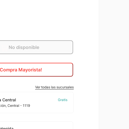
No disponible
¡Compra Mayorista!
Ver todas las sucursales
 Central
ción
, Central
- 1119
otegida