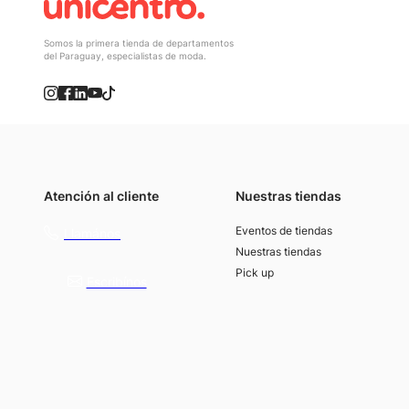
Somos la primera tienda de departamentos
del Paraguay, especialistas de moda.
Atención al cliente
Nuestras tiendas
(021) 4117000
Eventos de tiendas
Llamános
Nuestras tiendas
Pick up
Escribínos