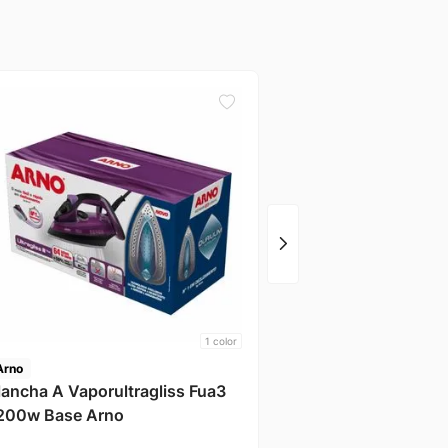
Ufesa
Plancha Vapor 3000w
1
color
Arno
lancha A Vaporultragliss Fua3
200w Base Arno