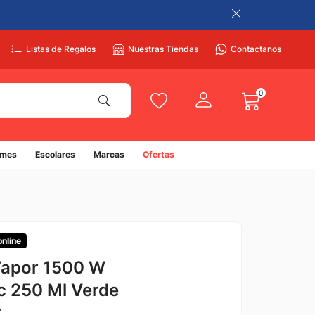
Listas de Regalos
Nuestras Tiendas
Contactanos
0
umes
Escolares
Marcas
Ofertas
online
Vapor 1500 W
c 250 Ml Verde
x