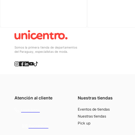
Somos la primera tienda de departamentos
del Paraguay, especialistas de moda.
Atención al cliente
Nuestras tiendas
(021) 4117000
Eventos de tiendas
Llamános
Nuestras tiendas
Pick up
Escribínos