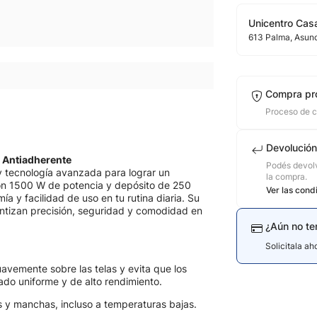
Unicentro Casa
613
Palma
, Asun
Compra pr
Proceso de 
Devolución
a Antiadherente
Podés devolv
y tecnología avanzada para lograr un
la compra.
Con 1500 W de potencia y depósito de 250
Ver las cond
a y facilidad de uso en tu rutina diaria. Su
antizan precisión, seguridad y comodidad en
¿Aún no te
Solicitala a
avemente sobre las telas y evita que los
do uniforme y de alto rendimiento.
 y manchas, incluso a temperaturas bajas.