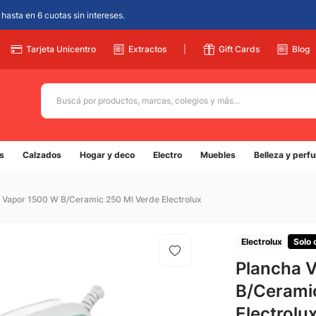
hasta en 6 cuotas sin intereses.
Tarjeta Unicentro
Extractos
|
Gift Cards
Blog
Buscá por productos, marcas, colegios y más...
Términos más buscados
s
Calzados
Hogar y deco
Electro
Muebles
Belleza y perf
1
.
adidas
2
.
champion
 Vapor 1500 W B/Ceramic 250 Ml Verde Electrolux
3
.
new balance
4
.
mochila
Electrolux
Solo 
5
.
Plancha 
botin
B/Cerami
Electrolu