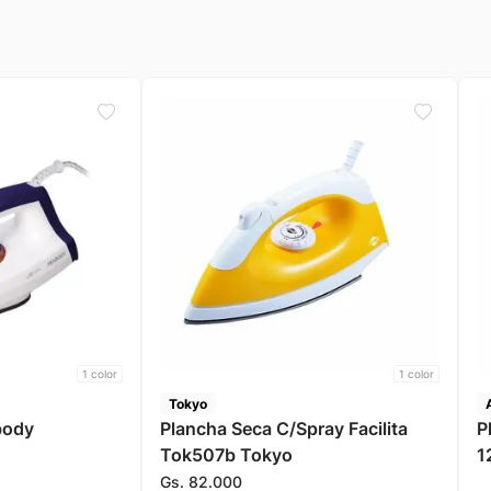
1
color
1
color
Tokyo
body
Plancha Seca C/Spray Facilita
P
Tok507b Tokyo
1
Gs.
82
.
000