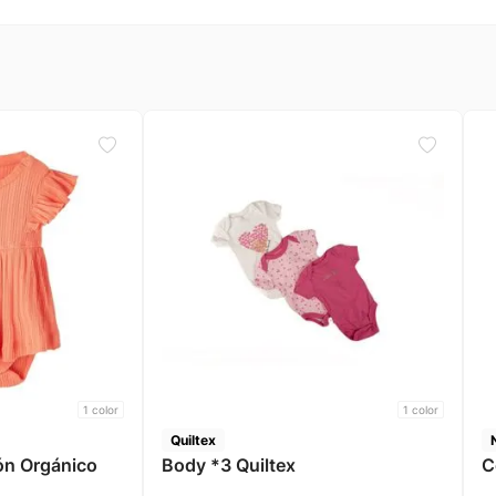
1
color
1
color
Quiltex
ón Orgánico
Body *3 Quiltex
C