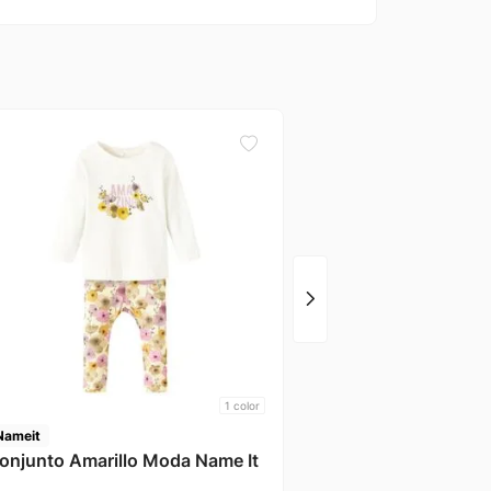
Ficcus
Conjunto *2 Rosa Fic
1
color
Nameit
onjunto Amarillo Moda Name It