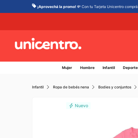
¡Aprovechá la promo!
💸 Con tu Tarjeta Unicentro comprá 
Mujer
Hombre
Infantil
Deporte
Infantil
Ropa de bebés nena
Bodies y conjuntos