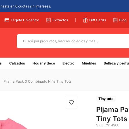
hasta en 6 cuotas sin intereses.
Tarjeta Unicentro
Extractos
|
Gift Cards
Blog
Buscá por productos, marcas, colegios y más...
Términos más buscados
s
Calzados
Hogar y deco
Electro
Muebles
Belleza y perf
1
.
adidas
2
.
champion
Pijama Pack 3 Combinado Niña Tiny Tots
3
.
new balance
4
.
mochila
Tiny tots
5
.
Pijama P
botin
Tiny Tots
SKU
:
7914960