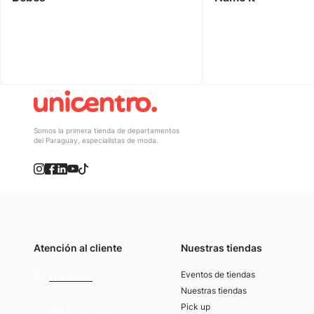
Somos la primera tienda de departamentos
del Paraguay, especialistas de moda.
Atención al cliente
Nuestras tiendas
(021) 4117000
Eventos de tiendas
Llamános
Nuestras tiendas
Pick up
Escribínos