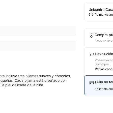
Unicentro Casa
613
Palma
, Asun
Compra pr
Proceso de 
Devolución
Podés devolv
la compra.
Ver las cond
ots incluye tres pijamas suaves y cómodos,
pequeñas. Cada pijama está diseñado con
¿Aún no te
a piel delicada de la niña
Solicitala a