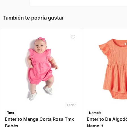
También te podría gustar
1
color
Tmx
Nameit
Enterito Manga Corta Rosa Tmx
Enterito De Algod
Bebés
Name It