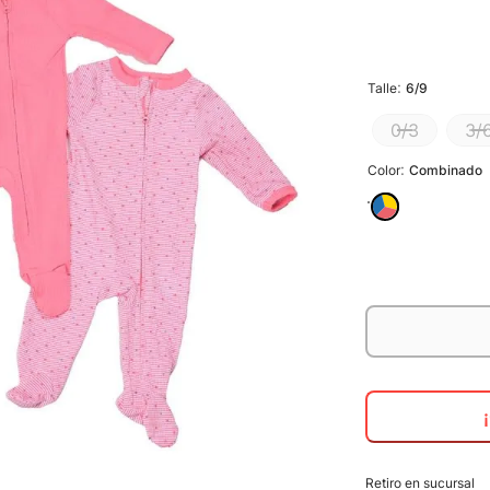
:
Talle
6/9
0/3
3/
:
Color
Combinado
Retiro en sucursal