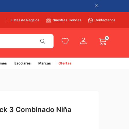
Listas de Regalos
Nuestras Tiendas
Contactanos
0
umes
Escolares
Marcas
Ofertas
ack 3 Combinado Niña