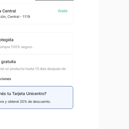
 Central
ción
, Central
- 1119
otegida
compra 100% seguro.
 gratuita
er un producto hasta 15 días después de
iciones
nés tu Tarjeta Unicentro?
hora y obtené 20% de descuento.