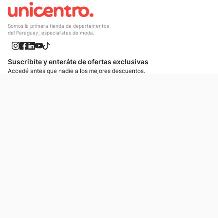
Somos la primera tienda de departamentos
del Paraguay, especialistas de moda.
Suscribíte y enteráte de ofertas exclusivas
Accedé antes que nadie a los mejores descuentos.
Suscribíte ahora
¡Enteráte de lo más nuevo!
Si preferís mensajes de texto, podemos escribirte.
Contactános
Atención al cliente
Llamános
Escribínos
Nuestras tiendas