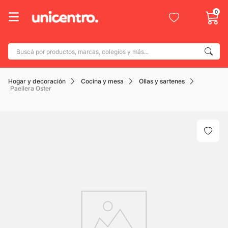
0
Buscá por productos, marcas, colegios y más...
Términos más buscados
Hogar y decoración
Cocina y mesa
Ollas y sartenes
1
.
adidas
Paellera Oster
2
.
champion
3
.
new balance
4
.
caterpillar
5
.
botin
6
.
mochila
7
.
nike
8
.
todo terreno
9
.
jdy