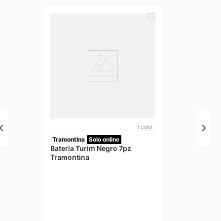
1
color
Tramontina
Solo online
Bateria Turim Negro 7pz
Tramontina