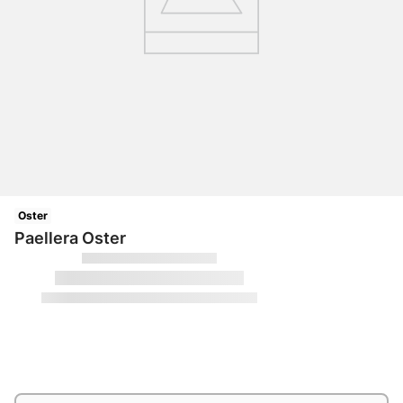
10
.
adidas mujer
Oster
Paellera Oster