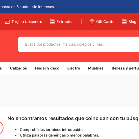
hasta en 6 cuotas sin intereses.
Tarjeta Unicentro
Extractos
|
Gift Cards
Blog
Buscá por productos, marcas, colegios y más...
Términos más buscados
s
Calzados
Hogar y deco
Electro
Muebles
Belleza y perf
1
.
adidas
2
.
champion
3
.
new balance
4
.
caterpillar
5
.
botin
No encontramos resultados que coincidan con tu bús
Comprobá los términos introducidos.
Utilizá palabras genéricas o menos palabras.