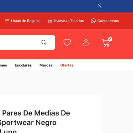
Listas de Regalos
Nuestras Tiendas
Contactanos
0
umes
Escolares
Marcas
Ofertas
 Pares De Medias De
Sportwear Negro
 Lupo