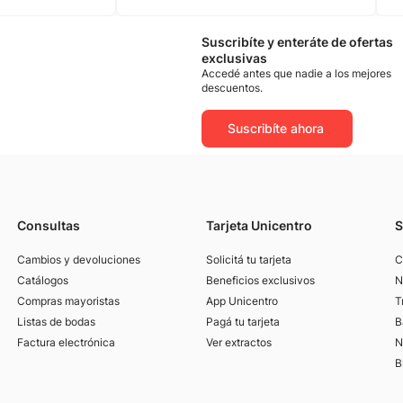
Suscribíte y enteráte de ofertas
exclusivas
Accedé antes que nadie a los mejores
descuentos.
Suscribíte ahora
Consultas
Tarjeta Unicentro
S
Cambios y devoluciones
Solicitá tu tarjeta
C
Catálogos
Beneficios exclusivos
N
Compras mayoristas
App Unicentro
T
Listas de bodas
Pagá tu tarjeta
B
Factura electrónica
Ver extractos
N
B