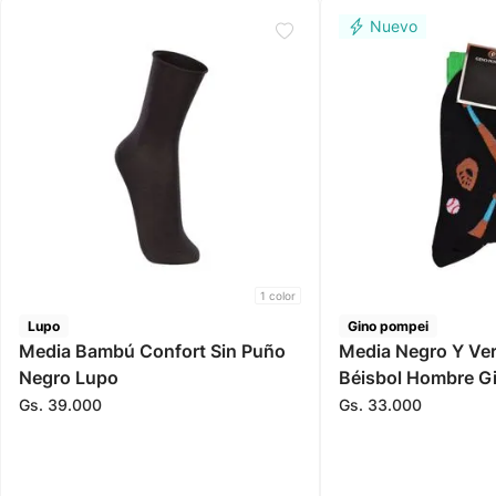
1
color
Lupo
Gino pompei
Media Bambú Confort Sin Puño
Media Negro Y Ve
Negro Lupo
Béisbol Hombre G
Gs.
39
.
000
Gs.
33
.
000