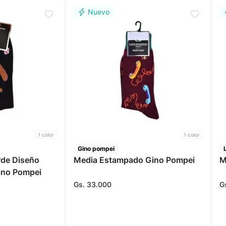
1
color
1
color
Gino pompei
rde Diseño
Media Estampado Gino Pompei
M
ino Pompei
Gs.
33
.
000
G