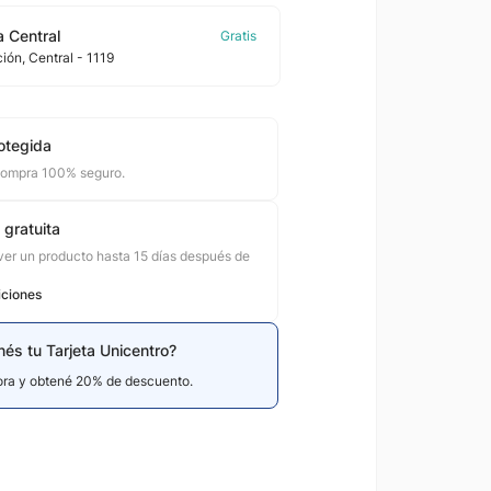
 Central
ción
, Central
- 1119
otegida
compra 100% seguro.
 gratuita
er un producto hasta 15 días después de
iciones
nés tu Tarjeta Unicentro?
hora y obtené 20% de descuento.