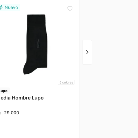
Lupo
Media Beige Lupo
Gs.
29
.
000
5
colores
Lupo
edia Hombre Lupo
s.
29
.
000