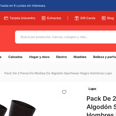
hasta en 6 cuotas sin intereses.
Tarjeta Unicentro
Extractos
|
Gift Cards
Blog
Buscá por productos, marcas, colegios y más...
Términos más buscados
s
Calzados
Hogar y deco
Electro
Muebles
Belleza y perf
1
.
adidas
2
.
champion
Pack De 2 Pares De Medias De Algodón Sportwear Negro Hombres Lupo
3
.
new balance
4
.
caterpillar
Lupo
5
.
Pack De 2
botin
Algodón 
Hombres