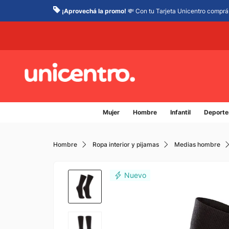
¡Aprovechá la promo!
💸 Con tu Tarjeta Unicentro comprá 
Mujer
Hombre
Infantil
Deporte
Hombre
Ropa interior y pijamas
Medias​ hombre