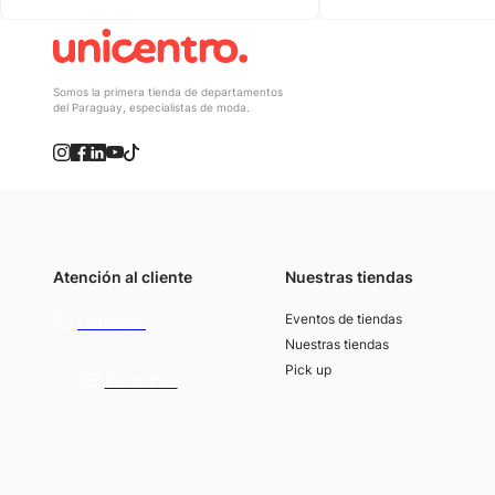
Somos la primera tienda de departamentos
del Paraguay, especialistas de moda.
Atención al cliente
Nuestras tiendas
(021) 4117000
Eventos de tiendas
Llamános
Nuestras tiendas
Pick up
Escribínos