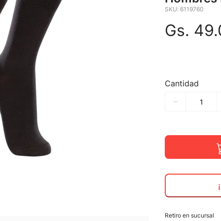
SKU
:
6119760
Gs.
49
.
Cantidad
Retiro en sucursal