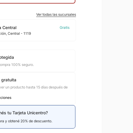
Ver todas las sucursales
 Central
ción
, Central
- 1119
otegida
compra 100% seguro.
 gratuita
er un producto hasta 15 días después de
iciones
nés tu Tarjeta Unicentro?
hora y obtené 20% de descuento.