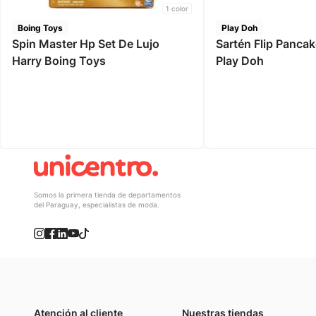
1
color
Boing Toys
Play Doh
Spin Master Hp Set De Lujo
Sartén Flip Pancak
Harry Boing Toys
Play Doh
Somos la primera tienda de departamentos
del Paraguay, especialistas de moda.
Atención al cliente
Nuestras tiendas