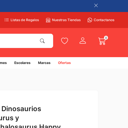
Listas de Regalos
Nuestras Tiendas
Contactanos
0
umes
Escolares
Marcas
Ofertas
 Dinosaurios
urus y
halosaurus Happy