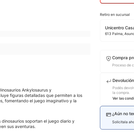
Retiro en sucursal
Unicentro Casa
613
Palma
, Asun
Compra pr
Proceso de 
Devolución
Podés devolv
Dinosaurios Ankylosaurus y
la compra.
uye figuras detalladas que permiten a los
Ver las cond
os, fomentando el juego imaginativo y la
¿Aún no te
 dinosaurios soportan el juego diario y
Solicitala a
yen sus aventuras.