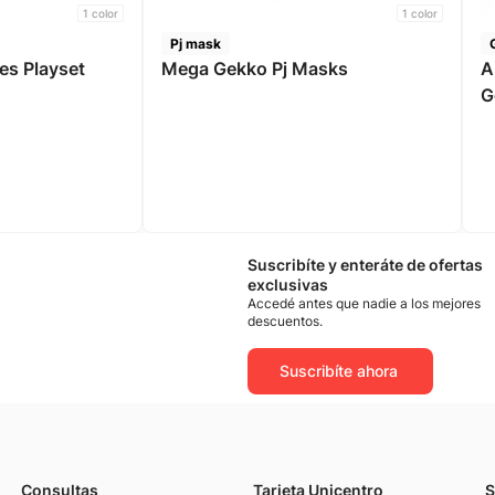
1
color
1
color
Pj mask
es Playset
Mega Gekko Pj Masks
A
G
Suscribíte y enteráte de ofertas
exclusivas
Accedé antes que nadie a los mejores
descuentos.
Suscribíte ahora
Consultas
Tarjeta Unicentro
S