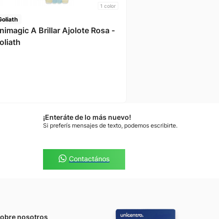
1
color
Goliath
nimagic A Brillar Ajolote Rosa -
oliath
¡Enteráte de lo más nuevo!
Si preferís mensajes de texto, podemos escribirte.
Contactános
obre nosotros