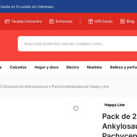
hasta en 6 cuotas sin intereses.
Tarjeta Unicentro
Extractos
|
Gift Cards
Blog
Buscá por productos, marcas, colegios y más...
Términos más buscados
s
Calzados
Hogar y deco
Electro
Muebles
Belleza y perf
1
.
adidas
2
.
champion
2 Dinosaurios Ankylosaurus y Pachycephalosaurus Happy Line
3
.
new balance
4
.
mochila
Happy Line
5
.
Pack de 2
botin
Ankylosa
Pachycep