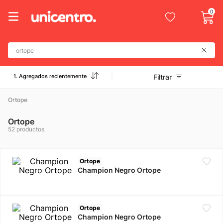
0
Buscá por productos, marcas, colegios y más...
1. Agregados recientemente
Filtrar
Ortope
Ortope
52
productos
Ortope
Champion Negro Ortope
Ortope
Champion Negro Ortope