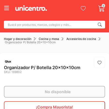
0
Buscá por productos, marcas, colegios y más...
Términos más buscados
Hogar y decoración
Cocina y mesa
Accesorios de cocina
1
.
adidas
Organizador P/ Botella 20x10x10cm
2
.
champion
3
.
new balance
Qlux
4
.
mochila
Organizador P/ Botella 20x10x10cm
SKU
:
169802
5
.
botin
6
.
caterpillar
7
.
No disponible
todo terreno
8
.
jdy
¡Compra Mayorista!
9
.
calzado