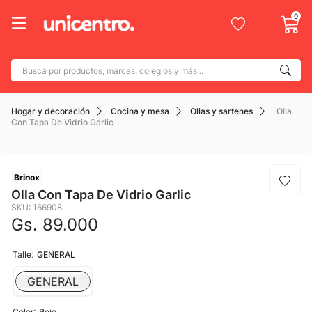
0
Buscá por productos, marcas, colegios y más...
Términos más buscados
Hogar y decoración
Cocina y mesa
Ollas y sartenes
Olla
1
.
adidas
Con Tapa De Vidrio Garlic
2
.
champion
3
.
new balance
Brinox
4
.
caterpillar
Olla Con Tapa De Vidrio Garlic
SKU
:
166908
5
.
botin
Gs.
89
.
000
6
.
mochila
:
Talle
GENERAL
7
.
nike
GENERAL
8
.
todo terreno
9
.
:
jdy
Color
Rojo