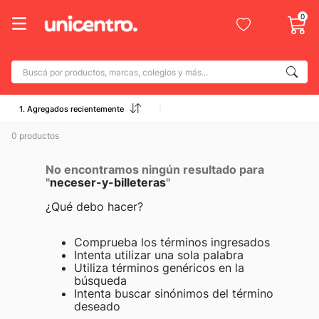
0
Buscá por productos, marcas, colegios y más...
Términos más buscados
1. Agregados recientemente
1
.
adidas
0
productos
2
.
champion
3
.
No encontramos ningún resultado para
new balance
"
neceser-y-billeteras
"
4
.
caterpillar
¿Qué debo hacer?
5
.
botin
Comprueba los términos ingresados
6
.
mochila
Intenta utilizar una sola palabra
Utiliza términos genéricos en la
7
.
nike
búsqueda
8
.
Intenta buscar sinónimos del término
todo terreno
deseado
9
.
jdy