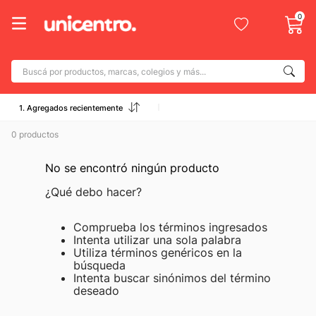
0
Buscá por productos, marcas, colegios y más...
Términos más buscados
1. Agregados recientemente
1
.
adidas
0
productos
2
.
champion
3
.
No se encontró ningún producto
new balance
4
.
¿Qué debo hacer?
caterpillar
5
.
botin
Comprueba los términos ingresados
Intenta utilizar una sola palabra
6
.
mochila
Utiliza términos genéricos en la
búsqueda
7
.
nike
Intenta buscar sinónimos del término
8
.
deseado
todo terreno
9
.
jdy