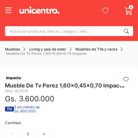
0
Buscá por productos, marcas, colegios y más...
Términos más buscados
Muebles
Living y sala de estar
Muebles de TVs y racks
1
.
adidas
Mueble De Tv Perez 1,60x0,45x0,70 Impacto
2
.
champion
3
.
new balance
Impacto
4
.
mochila
Mueble De Tv Perez 1,60x0,45x0,70 Impacto
SKU
:
307015
5
.
botin
Gs.
3
.
600
.
000
6
.
caterpillar
6 sin interés de
TU
Gs. 600.000
7
.
todo terreno
Cantidad
8
.
nike
9
.
calzado