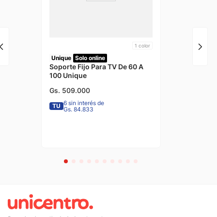
1
color
Unique
Solo online
Soporte Fijo Para TV De 60 A
100 Unique
Gs.
509
.
000
6 sin interés de
TU
Gs. 84.833