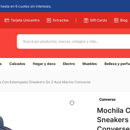
hasta en 6 cuotas sin intereses.
Tarjeta Unicentro
Extractos
|
Gift Cards
Blog
Buscá por productos, marcas, colegios y más...
Términos más buscados
s
Calzados
Hogar y deco
Electro
Muebles
Belleza y perf
1
.
adidas
2
.
champion
a Con Estampado Sneakers Go 2 Azul Marino Converse
3
.
new balance
4
.
caterpillar
Converse
5
.
Mochila 
botin
Sneakers 
Converse