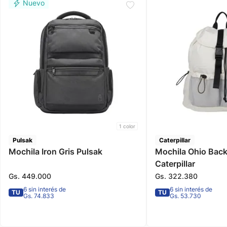
1
color
Pulsak
Caterpillar
Mochila Iron Gris Pulsak
Mochila Ohio Bac
Caterpillar
Gs.
449
.
000
Gs.
322
.
380
6 sin interés de
6 sin interés de
TU
TU
Gs. 74.833
Gs. 53.730