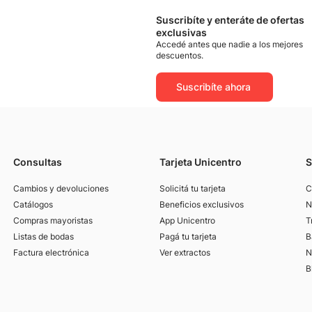
Suscribíte y enteráte de ofertas
exclusivas
Accedé antes que nadie a los mejores
descuentos.
Suscribíte ahora
Consultas
Tarjeta Unicentro
S
Cambios y devoluciones
Solicitá tu tarjeta
C
Catálogos
Beneficios exclusivos
N
Compras mayoristas
App Unicentro
T
Listas de bodas
Pagá tu tarjeta
B
Factura electrónica
Ver extractos
N
B