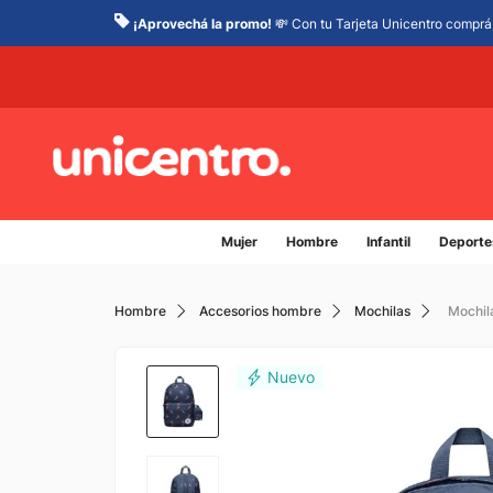
¡Aprovechá la promo!
💸 Con tu Tarjeta Unicentro comprá 
Mujer
Hombre
Infantil
Deporte
Hombre
Accesorios hombre
Mochilas
Mochil