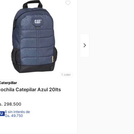
Caterpillar
Mochila The Project N
Lts. Caterpillar
1
color
Caterpillar
ochila Catepilar Azul 20lts
s.
298
.
500
6 sin interés de
TU
Gs. 49.750