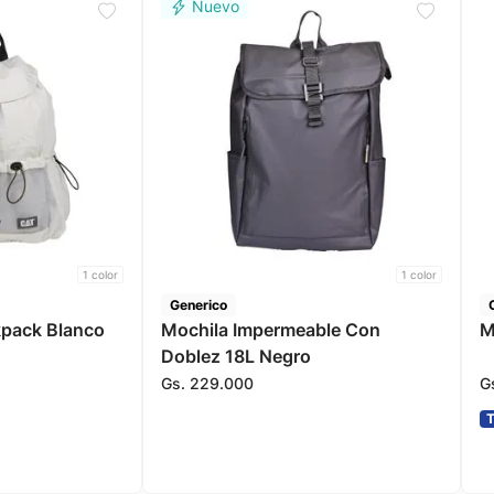
1
color
1
color
Generico
kpack Blanco
Mochila Impermeable Con
M
Doblez 18L Negro
Gs.
229
.
000
G