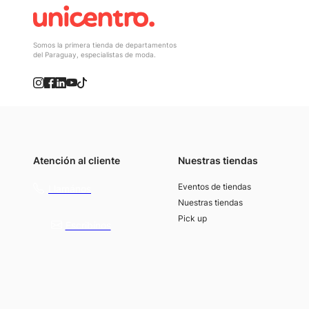
Somos la primera tienda de departamentos
del Paraguay, especialistas de moda.
Atención al cliente
Nuestras tiendas
(021) 4117000
Eventos de tiendas
Llamános
Nuestras tiendas
Pick up
Escribínos