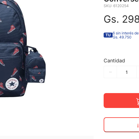
SKU
:
6120254
Gs.
29
6 sin interés de
TU
Gs. 49.750
Cantidad