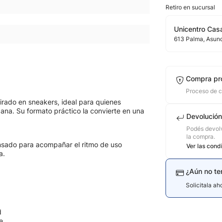
Retiro en sucursal
Unicentro Casa
613
Palma
, Asun
Compra pr
Proceso de 
rado en sneakers, ideal para quienes
ana. Su formato práctico la convierte en una
Devolución
Podés devolv
la compra.
ensado para acompañar el ritmo de uso
Ver las cond
a.
¿Aún no te
Solicitala a
d
e