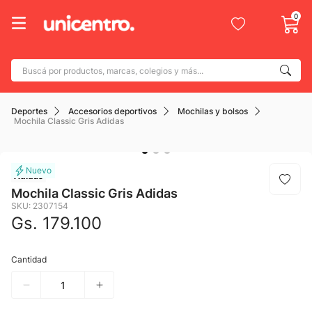
0
Buscá por productos, marcas, colegios y más...
Términos más buscados
Deportes
Accesorios deportivos
Mochilas y bolsos
1
.
adidas
Mochila Classic Gris Adidas
2
.
champion
3
.
new balance
Adidas
4
.
caterpillar
Mochila Classic Gris Adidas
SKU
:
2307154
5
.
botin
Gs.
179
.
100
6
.
mochila
Cantidad
7
.
nike
8
.
todo terreno
9
.
jdy