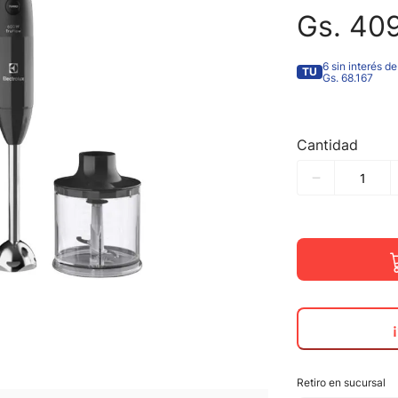
Gs.
40
6 sin interés de
TU
Gs. 68.167
Cantidad
Retiro en sucursal