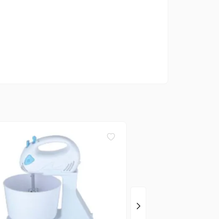
Peabody
Mixer Peabody 600 W