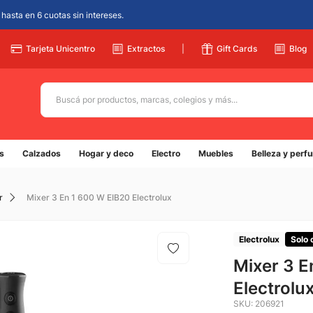
hasta en 6 cuotas sin intereses.
Tarjeta Unicentro
Extractos
|
Gift Cards
Blog
Buscá por productos, marcas, colegios y más...
Términos más buscados
s
Calzados
Hogar y deco
Electro
Muebles
Belleza y perf
1
.
adidas
2
.
champion
r
Mixer 3 En 1 600 W EIB20 Electrolux
3
.
new balance
4
.
caterpillar
Electrolux
Solo 
5
.
Mixer 3 E
botin
Electrolu
SKU
:
206921