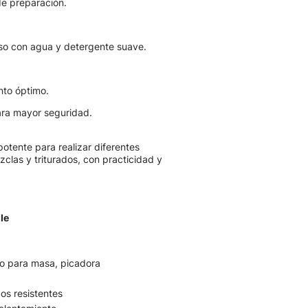
 de preparación.
so con agua y detergente suave.
nto óptimo.
para mayor seguridad.
otente para realizar diferentes
las y triturados, con practicidad y
le
ho para masa, picadora
cos resistentes