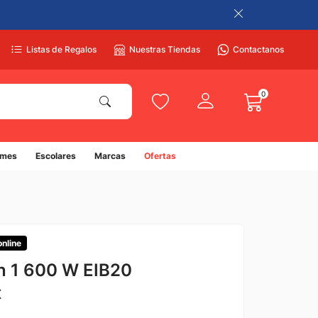
Listas de Regalos
Nuestras Tiendas
Contactanos
0
umes
Escolares
Marcas
Ofertas
online
n 1 600 W EIB20
x