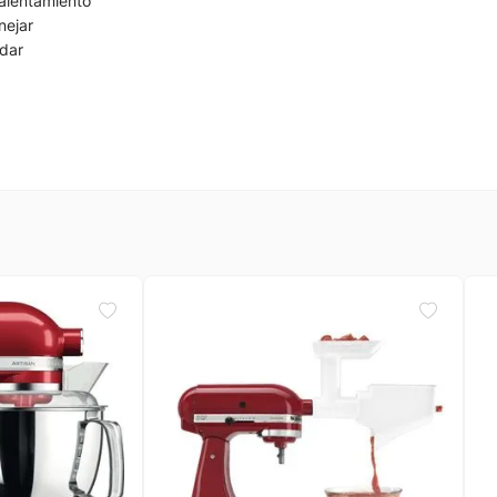
alentamiento
nejar
rdar