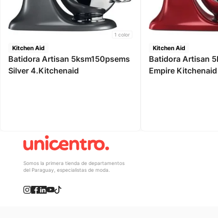
1
color
Kitchen Aid
Kitchen Aid
Batidora Artisan 5ksm150psems
Batidora Artisan 
Silver 4.Kitchenaid
Empire Kitchenaid
Somos la primera tienda de departamentos
del Paraguay, especialistas de moda.