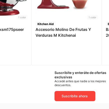
1
color
1
color
Kitchen Aid
5ksm175pseer
Accesorio Molino De Frutas Y
B
Verduras M Kitchenai
2
Suscribíte y enteráte de ofertas
exclusivas
Accedé antes que nadie a los mejores
descuentos.
Suscribíte ahora