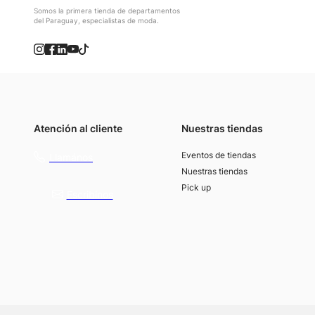
Somos la primera tienda de departamentos
del Paraguay, especialistas de moda.
Atención al cliente
Nuestras tiendas
(021) 4117000
Eventos de tiendas
Llamános
Nuestras tiendas
Pick up
Escribínos