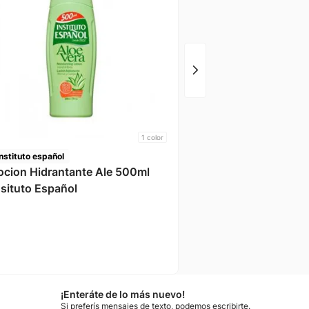
Arden
1
color
Instituto español
ocion Hidrantante Ale 500ml
nsituto Español
¡Enteráte de lo más nuevo!
Si preferís mensajes de texto, podemos escribirte.