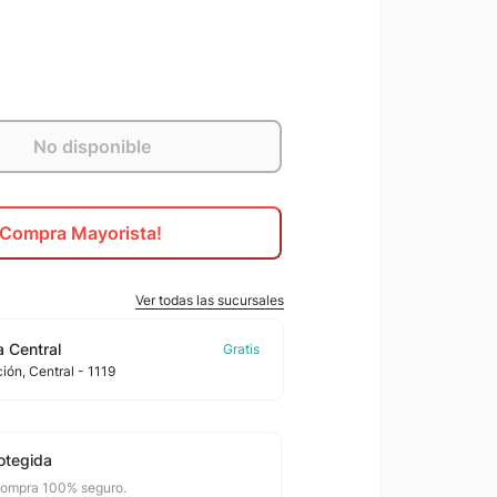
No disponible
¡Compra Mayorista!
Ver todas las sucursales
 Central
ción
, Central
- 1119
otegida
compra 100% seguro.