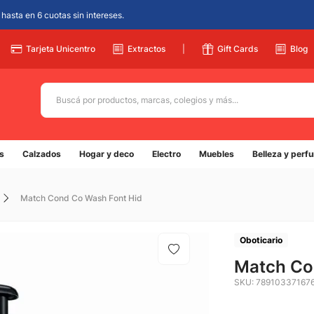
hasta en 6 cuotas sin intereses.
Tarjeta Unicentro
Extractos
|
Gift Cards
Blog
Buscá por productos, marcas, colegios y más...
Términos más buscados
s
Calzados
Hogar y deco
Electro
Muebles
Belleza y perf
1
.
adidas
2
.
champion
Match Cond Co Wash Font Hid
3
.
new balance
4
.
caterpillar
Oboticario
5
.
Match Co
botin
SKU
:
78910337167