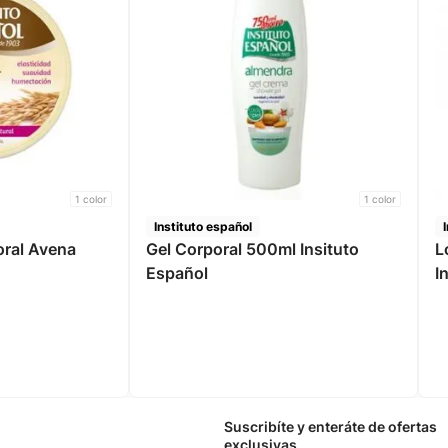
1
color
1
color
Instituto español
oral Avena
Gel Corporal 500ml Insituto
L
Español
I
Suscribíte y enteráte de ofertas
exclusivas