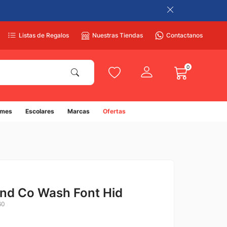
Listas de Regalos
Nuestras Tiendas
Contactanos
0
umes
Escolares
Marcas
Ofertas
nd Co Wash Font Hid
60