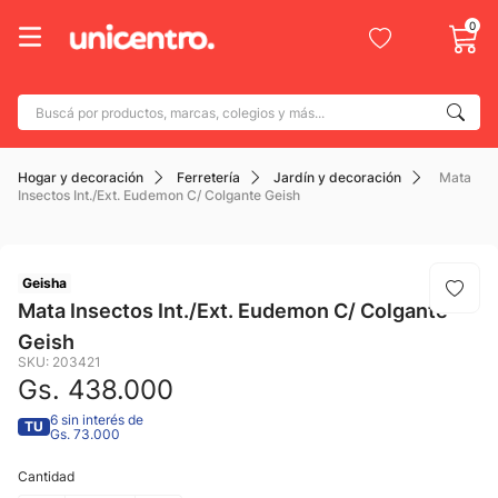
0
Buscá por productos, marcas, colegios y más...
Términos más buscados
Hogar y decoración
Ferretería
Jardín y decoración
Mata
1
.
adidas
Insectos Int./Ext. Eudemon C/ Colgante Geish
2
.
champion
3
.
new balance
Geisha
4
.
caterpillar
Mata Insectos Int./Ext. Eudemon C/ Colgante
Geish
5
.
botin
SKU
:
203421
6
.
mochila
Gs.
438
.
000
7
.
nike
6 sin interés de
TU
Gs. 73.000
8
.
todo terreno
Cantidad
9
.
jdy