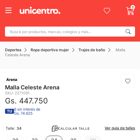
0
Buscá por productos, marcas, colegios y más...
Términos más buscados
Deportes
Ropa deportiva mujer
Trajes de baño
Malla
1
.
adidas
Celeste Arena
2
.
champion
3
.
new balance
Arena
4
.
botin
Malla Celeste Arena
SKU
:
2271091
5
.
caterpillar
Gs.
447
.
750
6
.
mochila
6 sin interés de
TU
Gs. 74.625
7
.
nike
:
Ver guía de talles
8
.
Talle
34
todo terreno
CALCULAR TALLE
9
.
jdy