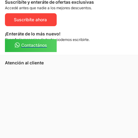
Suscribíte y enteráte de ofertas exclusivas
Accedé antes que nadie a los mejores descuentos.
Suscribíte ahora
¡Enteráte de lo más nuevo!
Si preferís mensajes de texto, podemos escribirte.
Contactános
Atención al cliente
Llamános
Escribínos
Nuestras tiendas
Consultas
Tarjeta Unicentro
Sobre nosotros