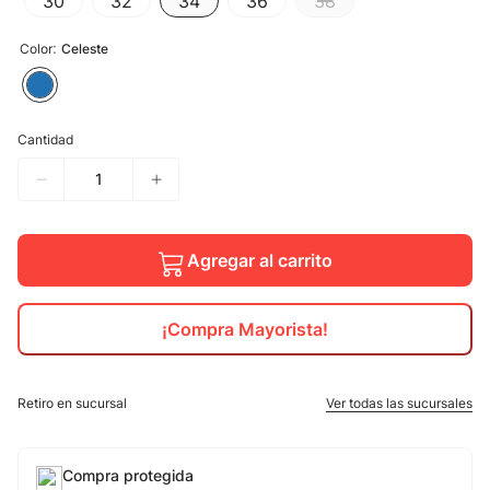
30
32
34
36
38
10
.
calzado
:
Color
Celeste
Cantidad
Agregar al carrito
¡Compra Mayorista!
Retiro en sucursal
Ver todas las sucursales
Compra protegida