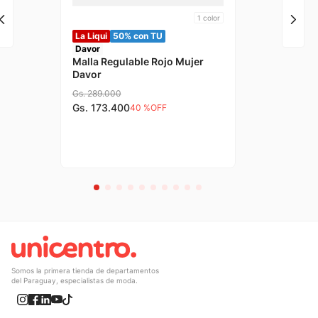
1
color
La Liqui
50% con TU
Davor
Malla Regulable Rojo Mujer
Davor
Gs.
289
.
000
Gs.
173
.
400
40 %
OFF
Somos la primera tienda de departamentos
del Paraguay, especialistas de moda.