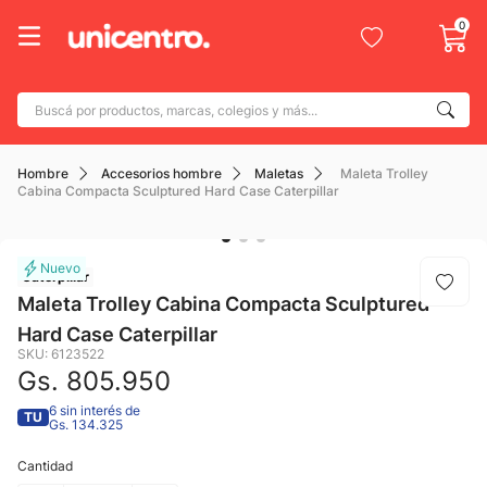
0
Buscá por productos, marcas, colegios y más...
Términos más buscados
Hombre
Accesorios hombre
Maletas
Maleta Trolley
1
.
adidas
Cabina Compacta Sculptured Hard Case Caterpillar
2
.
champion
3
.
new balance
Caterpillar
4
.
caterpillar
Maleta Trolley Cabina Compacta Sculptured
Hard Case Caterpillar
5
.
botin
SKU
:
6123522
6
.
mochila
Gs.
805
.
950
7
.
nike
6 sin interés de
TU
Gs. 134.325
8
.
todo terreno
Cantidad
9
.
jdy