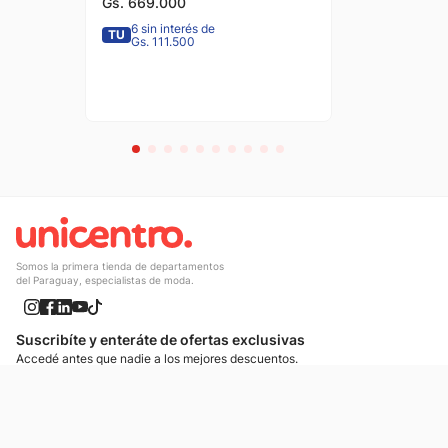
Gs.
669
.
000
6 sin interés de
TU
Gs. 111.500
Somos la primera tienda de departamentos
del Paraguay, especialistas de moda.
Suscribíte y enteráte de ofertas exclusivas
Accedé antes que nadie a los mejores descuentos.
Suscribíte ahora
¡Enteráte de lo más nuevo!