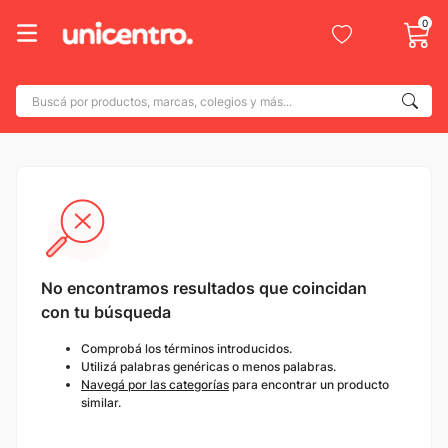
0
Buscá por productos, marcas, colegios y más...
Términos más buscados
1
.
adidas
2
.
champion
3
.
new balance
4
.
caterpillar
No encontramos resultados que coincidan
5
.
botin
con tu búsqueda
6
.
mochila
Comprobá los términos introducidos.
Utilizá palabras genéricas o menos palabras.
7
.
nike
Navegá por las categorías
para encontrar un producto
similar.
8
.
todo terreno
9
.
jdy