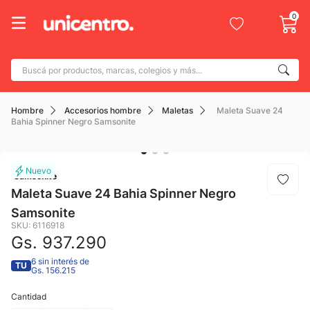
0
Buscá por productos, marcas, colegios y más...
Términos más buscados
Hombre
Accesorios hombre
Maletas
Maleta Suave 24
1
.
adidas
Bahia Spinner Negro Samsonite
2
.
champion
3
.
new balance
Samsonite
4
.
caterpillar
Maleta Suave 24 Bahia Spinner Negro
Samsonite
5
.
botin
SKU
:
6116918
6
.
mochila
Gs.
937
.
290
7
.
nike
6 sin interés de
TU
Gs. 156.215
8
.
todo terreno
Cantidad
9
.
jdy