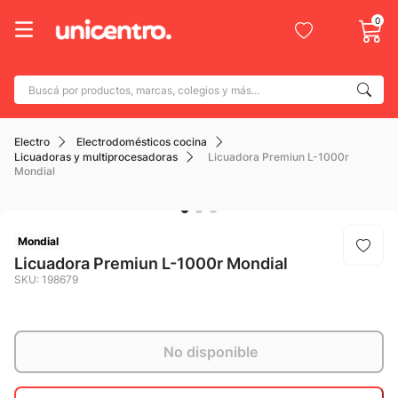
0
Buscá por productos, marcas, colegios y más...
Términos más buscados
Electro
Electrodomésticos cocina
1
.
adidas
Licuadoras y multiprocesadoras
Licuadora Premiun L-1000r
Mondial
2
.
champion
3
.
new balance
4
.
Mondial
caterpillar
Licuadora Premiun L-1000r Mondial
5
.
botin
SKU
:
198679
6
.
mochila
7
.
nike
No disponible
8
.
todo terreno
9
.
jdy