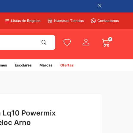
Listas de Regalos
Nuestras Tiendas
Contactanos
0
umes
Escolares
Marcas
Ofertas
a Lq10 Powermix
eloc Arno