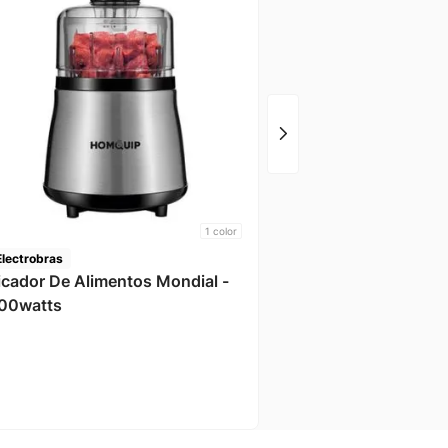
Britania
Processador Compact
Bmp900p Turbo 250w
1
color
Electrobras
icador De Alimentos Mondial -
00watts