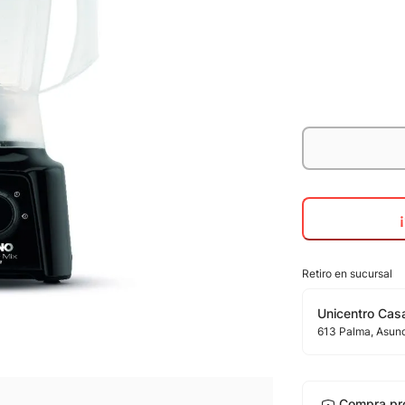
Retiro en sucursal
Unicentro Casa
613
Palma
, Asun
Compra pr