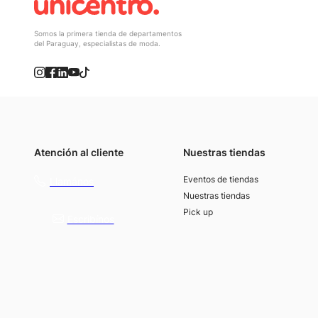
Somos la primera tienda de departamentos
del Paraguay, especialistas de moda.
Atención al cliente
Nuestras tiendas
(021) 4117000
Eventos de tiendas
Llamános
Nuestras tiendas
Pick up
Escribínos