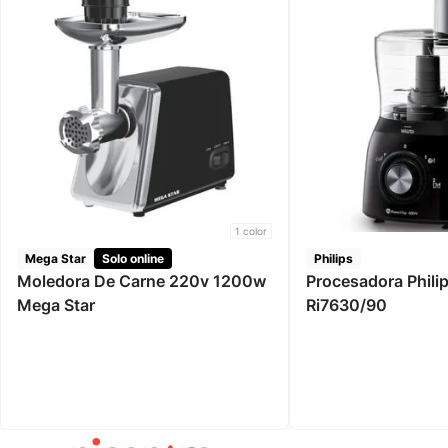
1
color
Mega Star
Solo online
Philips
Moledora De Carne 220v 1200w
Procesadora Philip
Mega Star
Ri7630/90