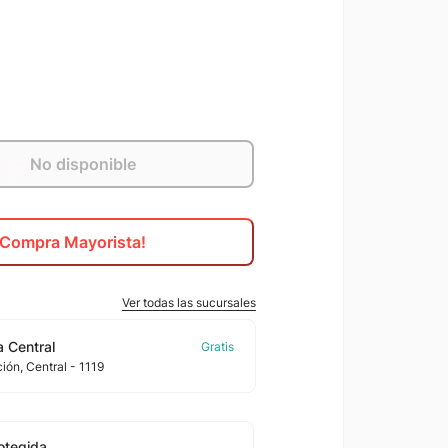
No disponible
¡Compra Mayorista!
Ver todas las sucursales
 Central
ción
, Central
- 1119
otegida