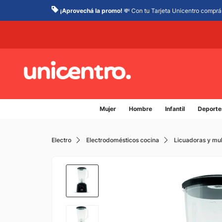
¡Aprovechá la promo!
💸 Con tu Tarjeta Unicentro comprá 
Mujer
Hombre
Infantil
Deporte
Electro
Electrodomésticos cocina
Licuadoras y mu