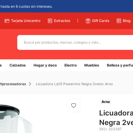
hasta en 6 cuotas sin intereses.
Tarjeta Unicentro
Extractos
|
Gift Cards
Blog
Buscá por productos, marcas, colegios y más...
Términos más buscados
s
Calzados
Hogar y deco
Electro
Muebles
Belleza y perf
1
.
adidas
2
.
champion
ltiprocesadoras
Licuadora Lq10 Powermix Negra 2veloc Arno
3
.
new balance
4
.
mochila
Arno
5
.
Licuador
botin
Negra 2v
SKU
:
203397