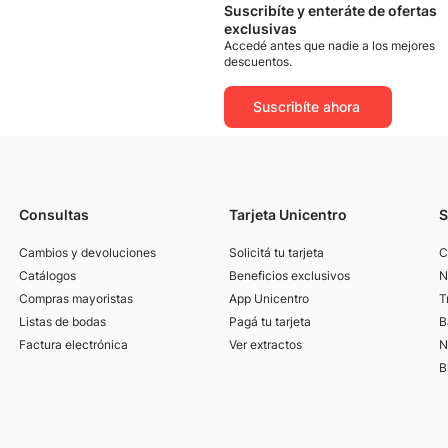
Suscribíte y enteráte de ofertas
exclusivas
Accedé antes que nadie a los mejores
descuentos.
Suscribíte ahora
Consultas
Tarjeta Unicentro
S
Cambios y devoluciones
Solicitá tu tarjeta
C
Catálogos
Beneficios exclusivos
N
Compras mayoristas
App Unicentro
T
Listas de bodas
Pagá tu tarjeta
B
Factura electrónica
Ver extractos
N
B