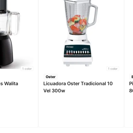
1
color
1
color
Oster
s Walita
Licuadora Oster Tradicional 10
P
Vel 300w
8