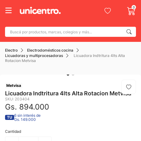
0
Buscá por productos, marcas, colegios y más...
Términos más buscados
Electro
Electrodomésticos cocina
1
.
adidas
Licuadoras y multiprocesadoras
Licuadora Indtritura 4lts Alta
Rotacion Metvisa
2
.
champion
3
.
new balance
4
.
Metvisa
mochila
Licuadora Indtritura 4lts Alta Rotacion Metvisa
5
.
botin
SKU
:
203404
Gs.
894
.
000
6
.
caterpillar
6 sin interés de
TU
7
.
todo terreno
Gs. 149.000
8
.
nike
Cantidad
9
.
calzado