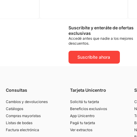
Suscribíte y enteráte de ofertas
exclusivas
Accedé antes que nadie a los mejores
descuentos.
Suscribíte ahora
Consultas
Tarjeta Unicentro
S
Cambios y devoluciones
Solicitá tu tarjeta
C
Catálogos
Beneficios exclusivos
N
Compras mayoristas
App Unicentro
T
Listas de bodas
Pagá tu tarjeta
B
Factura electrónica
Ver extractos
N
B