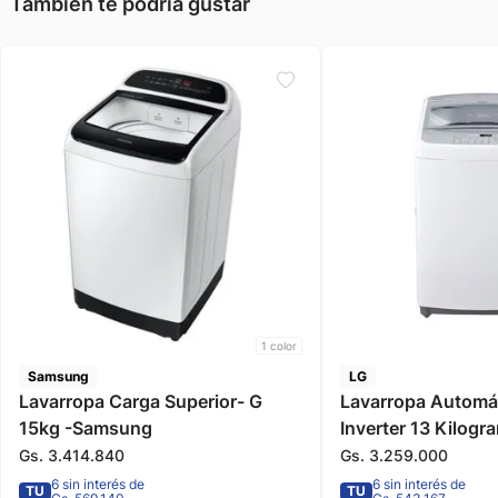
También te podría gustar
1
color
Samsung
LG
Lavarropa Carga Superior- G
Lavarropa Automá
15kg -Samsung
Inverter 13 Kilog
LG
Gs.
3
.
414
.
840
Gs.
3
.
259
.
000
6 sin interés de
6 sin interés de
TU
TU