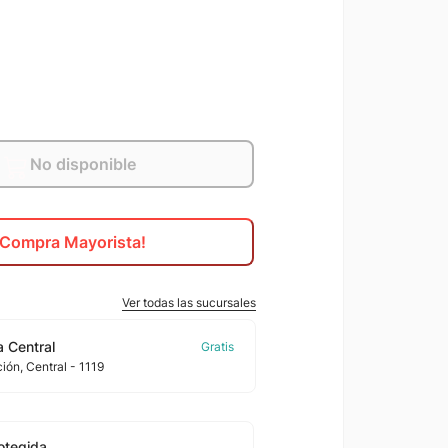
No disponible
¡Compra Mayorista!
Ver todas las sucursales
 Central
ción
, Central
- 1119
otegida