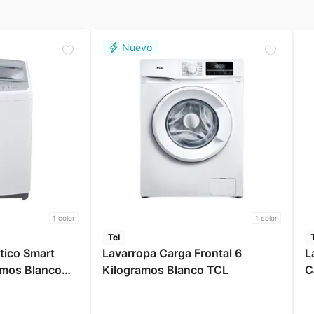
1
color
1
color
Tcl
tico Smart
Lavarropa Carga Frontal 6
L
ramos Blanco
Kilogramos Blanco TCL
C