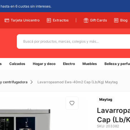
hasta en 6 cuotas sin intereses.
Tarjeta Unicentro
Extractos
|
Gift Cards
Blog
Buscá por productos, marcas, colegios y más...
Términos más buscados
s
Calzados
Hogar y deco
Electro
Muebles
Belleza y perf
1
.
adidas
2
.
champion
y centrifugadora
Lavarropasmod Ews-40m2 Cap (Lb/Kg) Maytag
3
.
new balance
4
.
mochila
Maytag
5
.
Lavarro
botin
Cap (Lb/
SKU
:
203382