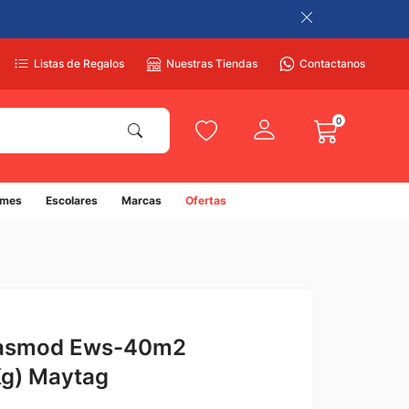
Listas de Regalos
Nuestras Tiendas
Contactanos
0
umes
Escolares
Marcas
Ofertas
pasmod Ews-40m2
Kg) Maytag