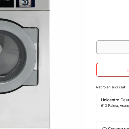
Retiro en sucursal
Unicentro Casa
613
Palma
, Asun
Compra pr