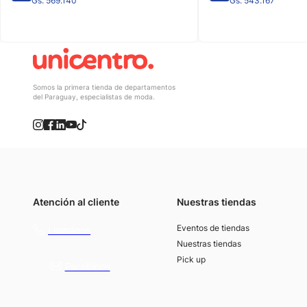
Gs. 569.140
Gs. 543.167
Somos la primera tienda de departamentos
del Paraguay, especialistas de moda.
Atención al cliente
Nuestras tiendas
(021) 4117000
Eventos de tiendas
Llamános
Nuestras tiendas
Pick up
Escribínos