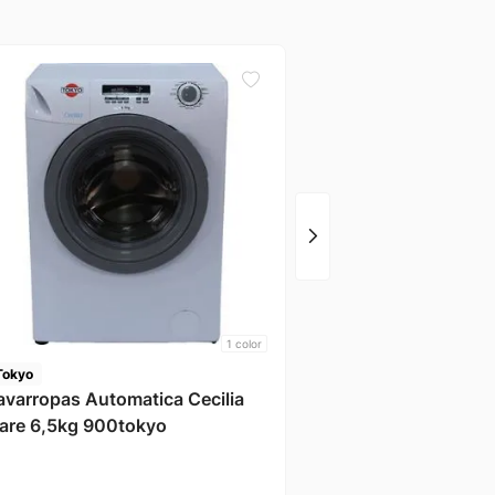
Arno
Lavarropas Lavete Ec
10kg 400w Arno
1
color
Tokyo
avarropas Automatica Cecilia
are 6,5kg 900tokyo