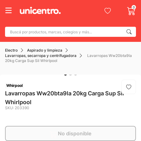
0
Buscá por productos, marcas, colegios y más...
Términos más buscados
Electro
Aspirado y limpieza
1
.
adidas
Lavarropas, secarropa y centrifugadora
Lavarropas Ww20bta9la
20kg Carga Sup Sil Whirlpool
2
.
champion
3
.
new balance
4
.
Whirpool
mochila
Lavarropas Ww20bta9la 20kg Carga Sup Sil
5
.
botin
Whirlpool
6
.
caterpillar
SKU
:
203390
7
.
todo terreno
8
.
nike
No disponible
9
.
calzado