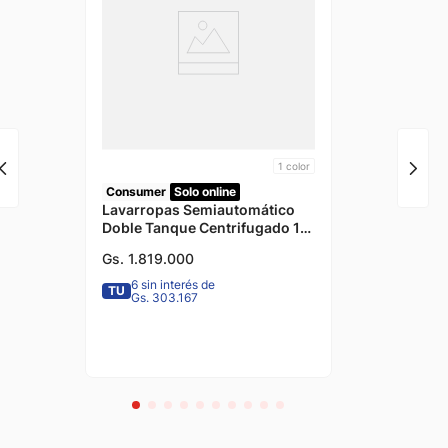
1
color
Consumer
Solo online
Lavarropas Semiautomático
Doble Tanque Centrifugado 10
Kilogramos Consumer
Gs.
1
.
819
.
000
6 sin interés de
TU
Gs. 303.167