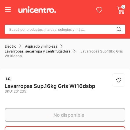
0
Buscá por productos, marcas, colegios y más...
Términos más buscados
Electro
Aspirado y limpieza
1
.
adidas
Lavarropas, secarropa y centrifugadora
Lavarropas Sup.16kg Gris
Wt16dsbp
2
.
champion
3
.
new balance
4
.
LG
botin
Lavarropas Sup.16kg Gris Wt16dsbp
5
.
caterpillar
SKU
:
201235
6
.
mochila
7
.
nike
No disponible
8
.
todo terreno
9
.
jdy