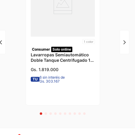
1
color
Consumer
Solo online
Lavarropas Semiautomático
Doble Tanque Centrifugado 10
Kilogramos Consumer
Gs.
1
.
819
.
000
6 sin interés de
TU
Gs. 303.167