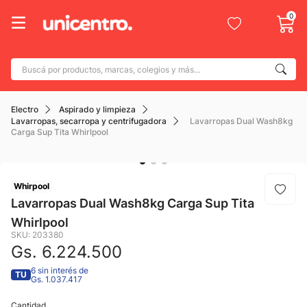
0
Buscá por productos, marcas, colegios y más...
Términos más buscados
Electro
Aspirado y limpieza
1
.
adidas
Lavarropas, secarropa y centrifugadora
Lavarropas Dual Wash8kg
Carga Sup Tita Whirlpool
2
.
champion
3
.
new balance
4
.
Whirpool
caterpillar
Lavarropas Dual Wash8kg Carga Sup Tita
5
.
botin
Whirlpool
6
.
mochila
SKU
:
203380
Gs.
6
.
224
.
500
7
.
nike
6 sin interés de
TU
Gs. 1.037.417
8
.
todo terreno
9
.
Cantidad
jdy