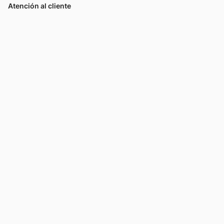
Atención al cliente
Llamános
Escribínos
Nuestras tiendas
Consultas
Tarjeta Unicentro
Sobre nosotros
Política de privacidad
Política de cookies
Términos y condiciones
Descargá la app Tarjeta Unicentro