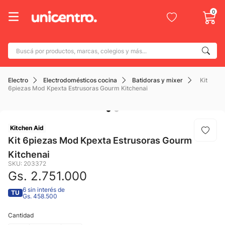
0
Buscá por productos, marcas, colegios y más...
Términos más buscados
Electro
Electrodomésticos cocina
Batidoras y mixer
Kit
1
.
adidas
6piezas Mod Kpexta Estrusoras Gourm Kitchenai
2
.
champion
3
.
new balance
Kitchen Aid
4
.
mochila
Kit 6piezas Mod Kpexta Estrusoras Gourm
Kitchenai
5
.
botin
SKU
:
203372
6
.
caterpillar
Gs.
2
.
751
.
000
7
.
todo terreno
6 sin interés de
TU
Gs. 458.500
8
.
jdy
Cantidad
9
.
calzado