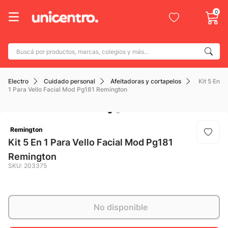
0
Buscá por productos, marcas, colegios y más...
Términos más buscados
Electro
Cuidado personal
Afeitadoras y cortapelos
Kit 5 En
1
.
adidas
1 Para Vello Facial Mod Pg181 Remington
2
.
champion
3
.
new balance
Remington
4
.
mochila
Kit 5 En 1 Para Vello Facial Mod Pg181
Remington
5
.
botin
SKU
:
203375
6
.
caterpillar
7
.
todo terreno
No disponible
8
.
nike
9
.
calzado