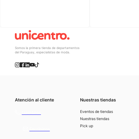
Somos la primera tienda de departamentos
del Paraguay, especialistas de moda.
Atención al cliente
Nuestras tiendas
(021) 4117000
Eventos de tiendas
Llamános
Nuestras tiendas
Pick up
Escribínos