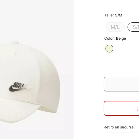
:
Talle
S/M
M/L
S
:
Color
Beige
Retiro en sucursal