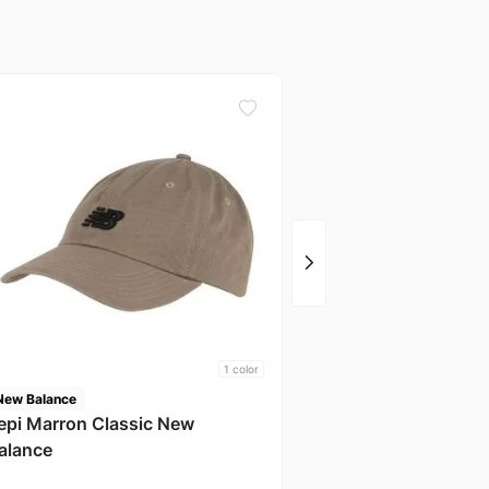
New Balance
Kepi Negro Nb
1
color
New Balance
epi Marron Classic New
alance