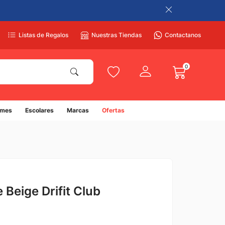
Listas de Regalos
Nuestras Tiendas
Contactanos
0
umes
Escolares
Marcas
Ofertas
 Beige Drifit Club