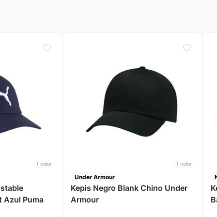
1
color
1
color
Under Armour
ustable
Kepis Negro Blank Chino Under
K
nt Azul Puma
Armour
B