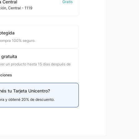
 Central
ción
, Central
- 1119
otegida
compra 100% seguro.
 gratuita
er un producto hasta 15 días después de
iciones
nés tu Tarjeta Unicentro?
hora y obtené 20% de descuento.