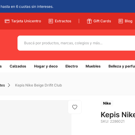
hasta en 6 cuotas sin intereses.
Tarjeta Unicentro
Extractos
|
Gift Cards
Blog
Buscá por productos, marcas, colegios y más...
Términos más buscados
s
Calzados
Hogar y deco
Electro
Muebles
Belleza y perf
1
.
adidas
2
.
champion
tes
Kepis Nike Beige Drifit Club
3
.
new balance
4
.
caterpillar
Nike
5
.
Kepis Nike
botin
SKU
:
2286021