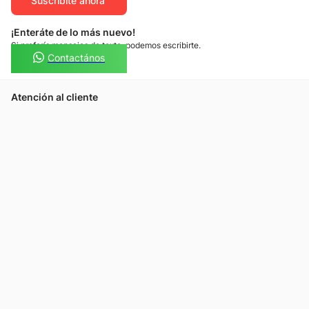
Suscribíte ahora
¡Enteráte de lo más nuevo!
Si preferís mensajes de texto, podemos escribirte.
Contactános
Atención al cliente
Llamános
Escribínos
Nuestras tiendas
Consultas
Tarjeta Unicentro
Sobre nosotros
Política de privacidad
Política de cookies