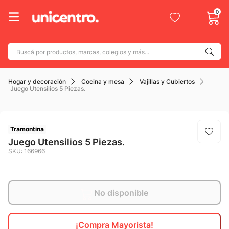
0
Buscá por productos, marcas, colegios y más...
Términos más buscados
Hogar y decoración
Cocina y mesa
Vajillas y Cubiertos
1
.
adidas
Juego Utensilios 5 Piezas.
2
.
champion
3
.
new balance
Tramontina
4
.
mochila
Juego Utensilios 5 Piezas.
SKU
:
166966
5
.
botin
6
.
caterpillar
7
.
No disponible
todo terreno
8
.
nike
¡Compra Mayorista!
9
.
calzado