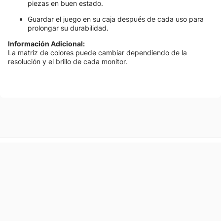
piezas en buen estado.
Guardar el juego en su caja después de cada uso para
prolongar su durabilidad.
Información Adicional:
La matriz de colores puede cambiar dependiendo de la
resolución y el brillo de cada monitor.
Somos la primera tienda de departamentos
del Paraguay, especialistas de moda.
Suscribíte y enteráte de ofertas exclusivas
Accedé antes que nadie a los mejores descuentos.