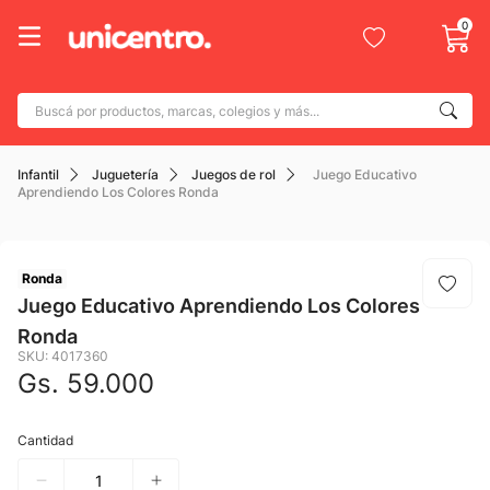
0
Buscá por productos, marcas, colegios y más...
Términos más buscados
Infantil
Juguetería
Juegos de rol
Juego Educativo
1
.
adidas
Aprendiendo Los Colores Ronda
2
.
champion
3
.
new balance
Ronda
4
.
botin
Juego Educativo Aprendiendo Los Colores
Ronda
5
.
caterpillar
SKU
:
4017360
6
.
mochila
Gs.
59
.
000
7
.
nike
Cantidad
8
.
todo terreno
9
.
jdy