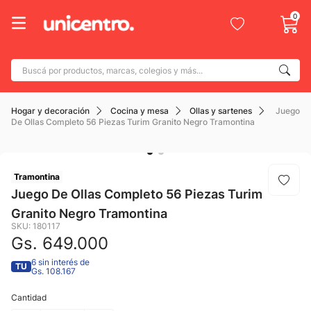
0
Buscá por productos, marcas, colegios y más...
Términos más buscados
Hogar y decoración
Cocina y mesa
Ollas y sartenes
Juego
1
.
adidas
De Ollas Completo 56 Piezas Turim Granito Negro Tramontina
2
.
champion
3
.
new balance
Tramontina
4
.
caterpillar
Juego De Ollas Completo 56 Piezas Turim
Granito Negro Tramontina
5
.
botin
SKU
:
180117
6
.
mochila
Gs.
649
.
000
7
.
nike
6 sin interés de
TU
Gs. 108.167
8
.
todo terreno
Cantidad
9
.
jdy