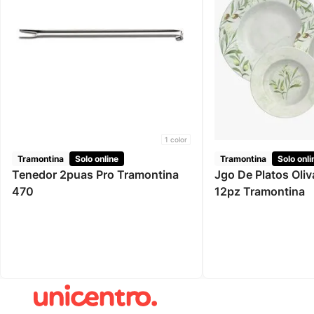
1
color
Tramontina
Solo online
Tramontina
Solo onli
Tenedor 2puas Pro Tramontina
Jgo De Platos Oliva Porcelana
470
12pz Tramontina