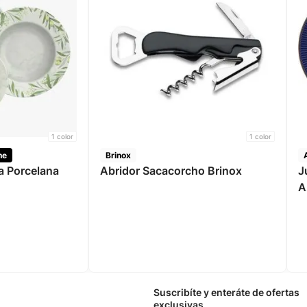
1
color
1
color
ne
Brinox
Abridor Sacacorcho Brinox
Ju
A
Suscribíte y enteráte de ofertas
exclusivas