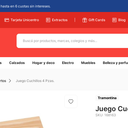
hasta en 6 cuotas sin intereses.
Tarjeta Unicentro
Extractos
|
Gift Cards
Blog
Buscá por productos, marcas, colegios y más...
Términos más buscados
s
Calzados
Hogar y deco
Electro
Muebles
Belleza y perf
1
.
adidas
2
.
champion
rtos
Juego Cuchillos 4 Pzas.
3
.
new balance
4
.
caterpillar
Tramontina
5
.
Juego Cuc
botin
SKU
:
168163