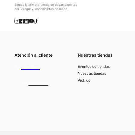
Somos la primera tienda de departamentos
del Paraguay, especialistas de moda.
Atención al cliente
Nuestras tiendas
(021) 4117000
Eventos de tiendas
Llamános
Nuestras tiendas
Pick up
Escribínos