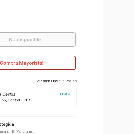
No disponible
¡Compra Mayorista!
Ver todas las sucursales
 Central
ción
, Central
- 1119
otegida
compra 100% seguro.