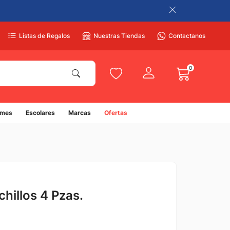
Listas de Regalos
Nuestras Tiendas
Contactanos
0
umes
Escolares
Marcas
Ofertas
hillos 4 Pzas.