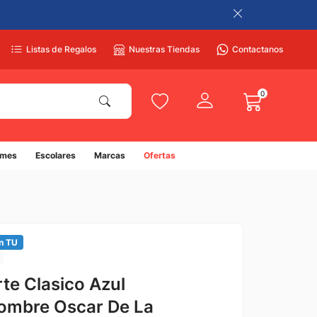
Listas de Regalos
Nuestras Tiendas
Contactanos
0
umes
Escolares
Marcas
Ofertas
n TU
te Clasico Azul
ombre Oscar De La