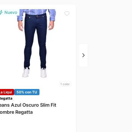
Only & sons
Jeans Azul Claro Hom
Sons
1
color
La Liqui
50% con TU
Regatta
eans Azul Oscuro Slim Fit
ombre Regatta