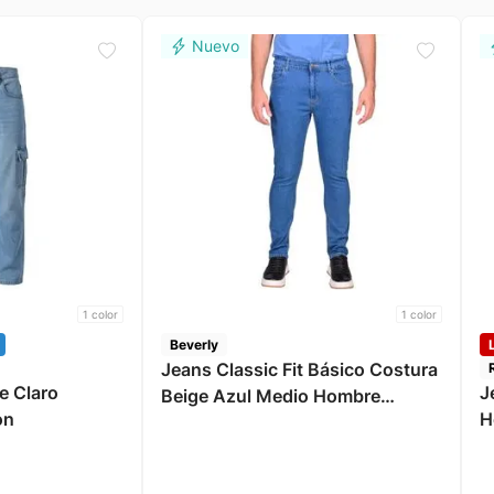
1
color
1
color
Beverly
Jeans Classic Fit Básico Costura
e Claro
J
Beige Azul Medio Hombre
on
H
Beverly