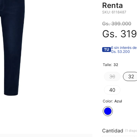
Renta
SKU
:
6118487
Gs.
399
.
000
Gs.
319
6 sin interés de
TU
Gs. 53.200
:
Talle
32
30
32
40
:
Color
Azul
Cantidad
1 disp