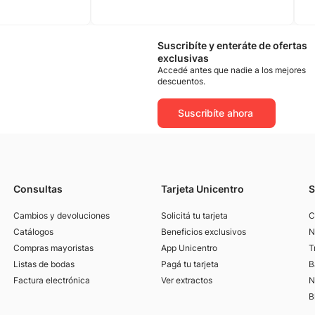
Suscribíte y enteráte de ofertas
exclusivas
Accedé antes que nadie a los mejores
descuentos.
Suscribíte ahora
Consultas
Tarjeta Unicentro
S
Cambios y devoluciones
Solicitá tu tarjeta
C
Catálogos
Beneficios exclusivos
N
Compras mayoristas
App Unicentro
T
Listas de bodas
Pagá tu tarjeta
B
Factura electrónica
Ver extractos
N
B