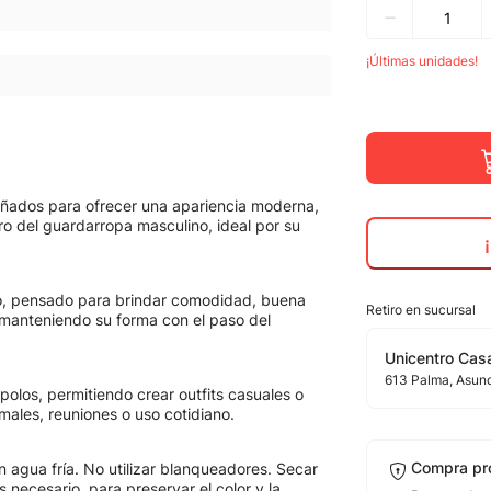
señados para ofrecer una apariencia moderna,
o del guardarropa masculino, ideal por su
ro, pensado para brindar comodidad, buena
Retiro en sucursal
, manteniendo su forma con el paso del
Unicentro Casa
613
Palma
, Asun
olos, permitiendo crear outfits casuales o
rmales, reuniones o uso cotidiano.
Compra pr
 agua fría. No utilizar blanqueadores. Secar
 necesario, para preservar el color y la