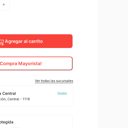
Agregar al carrito
¡Compra Mayorista!
Ver todas las sucursales
 Central
ción
, Central
- 1119
otegida