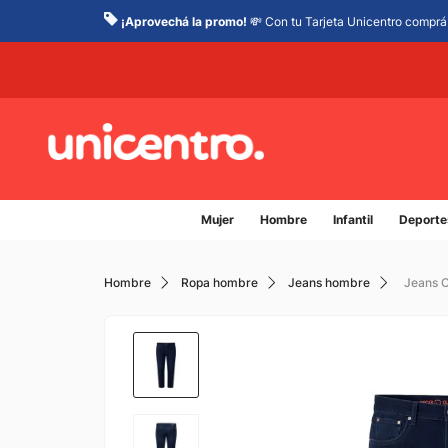
¡Aprovechá la promo!
💸 Con tu Tarjeta Unicentro comprá 
Mujer
Hombre
Infantil
Deporte
Hombre
Ropa hombre
Jeans hombre
Jeans C