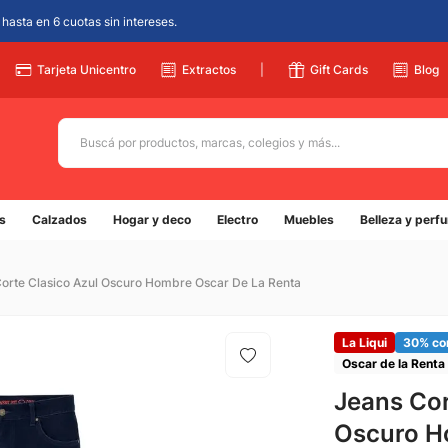
hasta en 6 cuotas sin intereses.
Tarjeta Unicentro
Extractos
|
Gift Cards
Blog
Buscá por productos, marcas, colegios y más...
Términos más buscados
s
Calzados
Hogar y deco
Electro
Muebles
Belleza y perf
1
.
adidas
2
.
champion
orte Clasico Azul Oscuro Hombre Oscar De La Renta
3
.
new balance
4
.
mochila
La Liqui
30% co
Oscar de la Renta
5
.
botin
Jeans Cor
Oscuro H