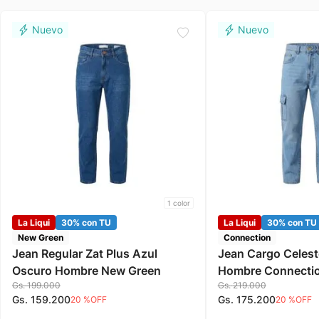
1
color
La Liqui
30% con TU
La Liqui
30% con TU
New Green
Connection
Jean Regular Zat Plus Azul
Jean Cargo Celest
Oscuro Hombre New Green
Hombre Connecti
Gs.
199
.
000
Gs.
219
.
000
Gs.
159
.
200
Gs.
175
.
200
20 %
OFF
20 %
OFF