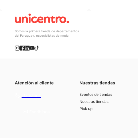
Somos la primera tienda de departamentos
del Paraguay, especialistas de moda.
Atención al cliente
Nuestras tiendas
(021) 4117000
Eventos de tiendas
Llamános
Nuestras tiendas
Pick up
Escribínos