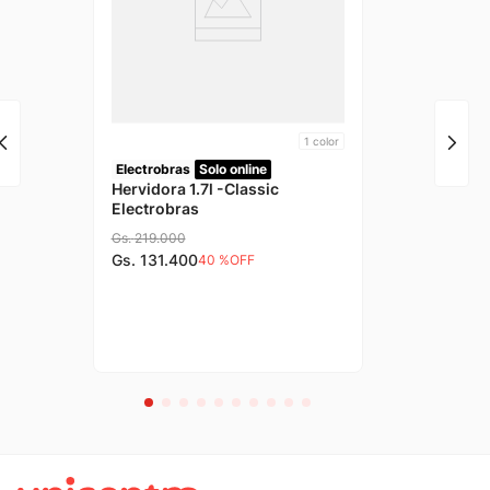
1
color
Electrobras
Solo online
Hervidora 1.7l -Classic
Electrobras
Gs.
219
.
000
Gs.
131
.
400
40 %
OFF