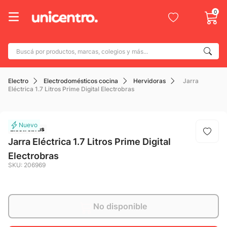
0
Buscá por productos, marcas, colegios y más...
Términos más buscados
Electro
Electrodomésticos cocina
Hervidoras
Jarra
1
.
adidas
Eléctrica 1.7 Litros Prime Digital Electrobras
2
.
champion
3
.
new balance
Electrobras
4
.
botin
Jarra Eléctrica 1.7 Litros Prime Digital
Electrobras
5
.
caterpillar
SKU
:
206969
6
.
mochila
7
.
nike
No disponible
8
.
todo terreno
9
.
jdy