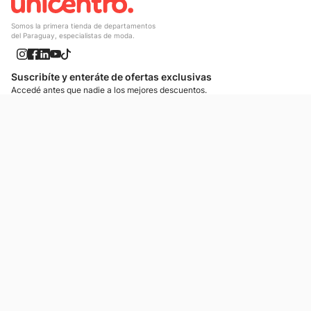
Somos la primera tienda de departamentos
del Paraguay, especialistas de moda.
Suscribíte y enteráte de ofertas exclusivas
Accedé antes que nadie a los mejores descuentos.
Suscribíte ahora
¡Enteráte de lo más nuevo!
Si preferís mensajes de texto, podemos escribirte.
Contactános
Atención al cliente
Llamános
Escribínos
Nuestras tiendas
Consultas