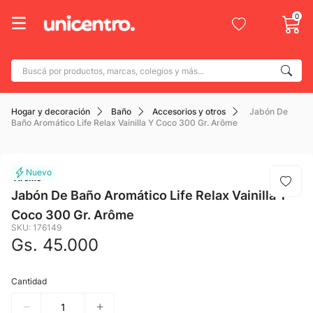
0
Buscá por productos, marcas, colegios y más...
Términos más buscados
Hogar y decoración
Baño
Accesorios y otros
Jabón De
1
.
adidas
Baño Aromático Life Relax Vainilla Y Coco 300 Gr. Arôme
2
.
champion
3
.
new balance
Arome
4
.
botin
Jabón De Baño Aromático Life Relax Vainilla Y
Coco 300 Gr. Arôme
5
.
caterpillar
SKU
:
176149
6
.
mochila
Gs.
45
.
000
7
.
nike
Cantidad
8
.
todo terreno
9
.
jdy