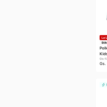
La L
Sti
Poll
Kid
Gs.
1
Gs.