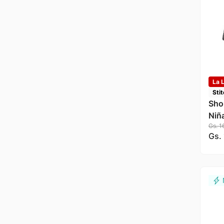
La L
Sti
Sho
Niñ
Gs.
1
Gs.