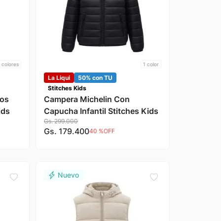
colores
1
color
La Liqui
50% con TU
Stitches Kids
los
Campera Michelin Con
ids
Capucha Infantil Stitches Kids
Gs.
299
.
000
Gs.
179
.
400
40 %
OFF