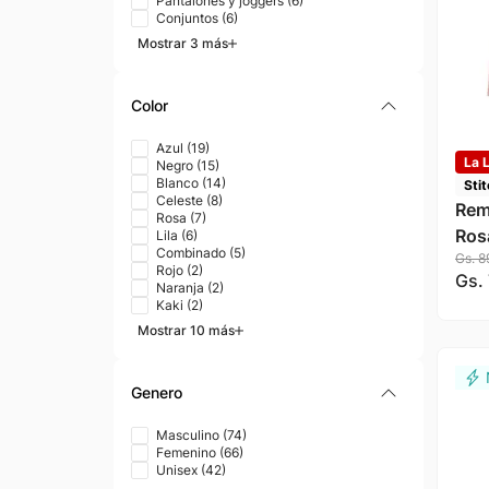
Pantalones y joggers
(
6
)
Conjuntos
(
6
)
Mostrar 3 más
Color
Azul
(
19
)
La L
Negro
(
15
)
Blanco
(
14
)
Sti
Celeste
(
8
)
Rem
Rosa
(
7
)
Ros
Lila
(
6
)
Combinado
(
5
)
Gs.
8
Rojo
(
2
)
Gs.
Naranja
(
2
)
Kaki
(
2
)
Mostrar 10 más
Genero
Masculino
(
74
)
Femenino
(
66
)
Unisex
(
42
)