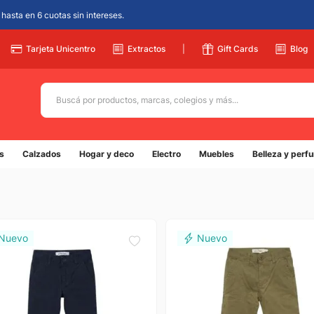
hasta en 6 cuotas sin intereses.
Tarjeta Unicentro
Extractos
|
Gift Cards
Blog
Buscá por productos, marcas, colegios y más...
Términos más buscados
s
Calzados
Hogar y deco
Electro
Muebles
Belleza y perf
1
.
adidas
2
.
champion
3
.
new balance
4
.
caterpillar
5
.
botin