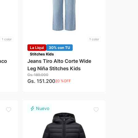
1
color
1
color
La Liqui
30% con TU
Stitches Kids
nco
Jeans Tiro Alto Corte Wide
Leg Niña Stitches Kids
Gs.
189
.
000
Gs.
151
.
200
20 %
OFF