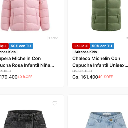
1
color
3
iqui
50% con TU
La Liqui
50% con TU
tches Kids
Stitches Kids
pera Michelin Con
Chaleco Michelin Con
ucha Rosa Infantil Niña
Capucha Infantil Unisex
99
.
000
Gs.
269
.
000
tches Kids
Stitches Kids
179
.
400
Gs.
161
.
400
40 %
OFF
40 %
OFF