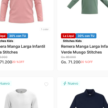
1
color
iqui
30% con TU
La Liqui
30% con TU
tches Kids
Stitches Kids
era Manga Larga Infantil
Remera Manga Larga Infan
a Stitches
Verde Musgo Stitches
9
.
000
Gs.
89
.
000
71
.
200
Gs.
71
.
200
20 %
OFF
20 %
OFF