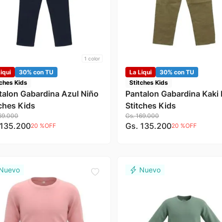
1
color
iqui
30% con TU
La Liqui
30% con TU
tches Kids
Stitches Kids
talon Gabardina Azul Niño
Pantalon Gabardina Kaki
tches Kids
Stitches Kids
69
.
000
Gs.
169
.
000
135
.
200
Gs.
135
.
200
20 %
OFF
20 %
OFF