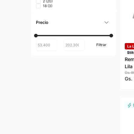
2
(
20
)
18
(
3
)
La L
Sti
Rem
Lila
Gs.
8
Gs.