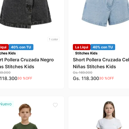
1
color
iqui
40% con TU
La Liqui
40% con TU
tches Kids
Stitches Kids
rt Pollera Cruzada Negro
Short Pollera Cruzada Ce
as Stitches Kids
Niñas Stitches Kids
69
.
000
Gs.
169
.
000
118
.
300
Gs.
118
.
300
30 %
OFF
30 %
OFF