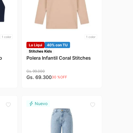
1
color
1
color
La Liqui
40% con TU
Stitches Kids
o
Polera Infantil Coral Stitches
Gs.
99
.
000
Gs.
69
.
300
30 %
OFF