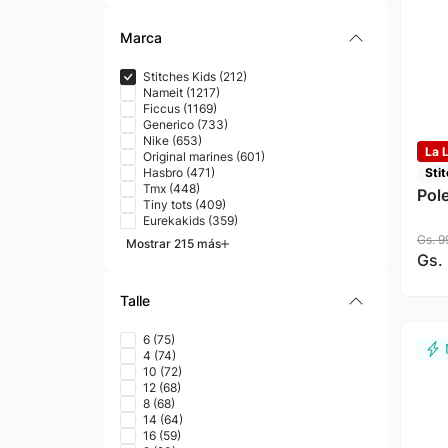
Marca
Stitches Kids
(
212
)
Nameit
(
1217
)
Ficcus
(
1169
)
Generico
(
733
)
Nike
(
653
)
La L
Original marines
(
601
)
Sti
Hasbro
(
471
)
Tmx
(
448
)
Pole
Tiny tots
(
409
)
Eurekakids
(
359
)
Gs.
9
Mostrar 215 más
Gs.
Talle
6
(
75
)
4
(
74
)
10
(
72
)
12
(
68
)
8
(
68
)
14
(
64
)
16
(
59
)