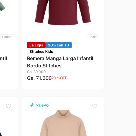
1
color
1
color
La Liqui
30% con TU
Stitches Kids
til
Remera Manga Larga Infantil
Bordo Stitches
Gs.
89
.
000
Gs.
71
.
200
20 %
OFF