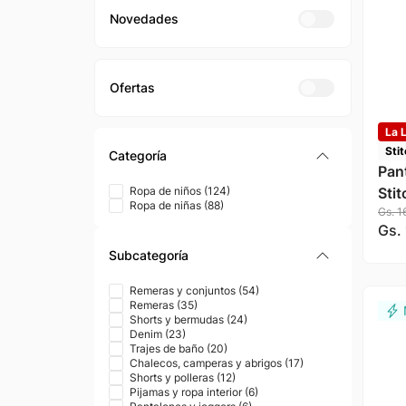
Novedades
La L
Sti
Categoría
Pan
Sti
Ropa de niños
(
124
)
Ropa de niñas
(
88
)
Gs.
1
Gs.
Subcategoría
Remeras y conjuntos
(
54
)
Remeras
(
35
)
Shorts y bermudas
(
24
)
Denim
(
23
)
Trajes de baño
(
20
)
Chalecos, camperas y abrigos
(
17
)
Shorts y polleras
(
12
)
Pijamas y ropa interior
(
6
)