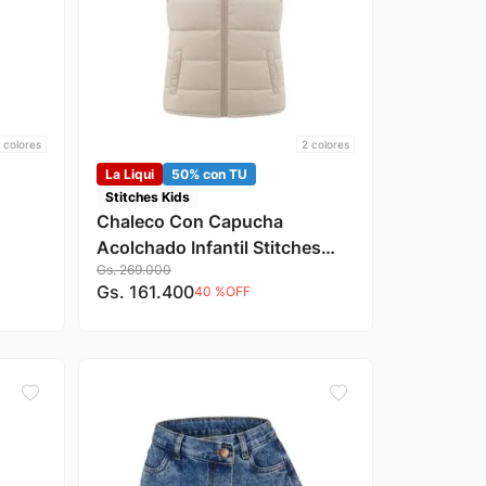
colores
2
colores
La Liqui
50% con TU
Stitches Kids
Chaleco Con Capucha
Acolchado Infantil Stitches
Gs.
269
.
000
Kids
Gs.
161
.
400
40 %
OFF