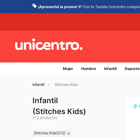
¡Aprovechá la promo!
💸 Con tu Tarjeta Unicentro comprá 
Mujer
Hombre
Infantil
Deporte
Infantil
Stitches Kids
Infantil
(
Stitches Kids
)
212
productos
Stitches Kids
(
212
)