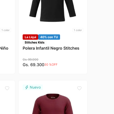
1
color
1
color
La Liqui
40% con TU
Stitches Kids
 Niño
Polera Infantil Negro Stitches
Gs.
99
.
000
Gs.
69
.
300
30 %
OFF