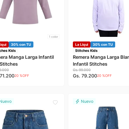
1
color
iqui
30% con TU
La Liqui
30% con TU
tches Kids
Stitches Kids
era Manga Larga Infantil
Remera Manga Larga Bla
 Stitches
Infantil Stitches
9
.
000
Gs.
99
.
000
71
.
200
Gs.
79
.
200
20 %
OFF
20 %
OFF