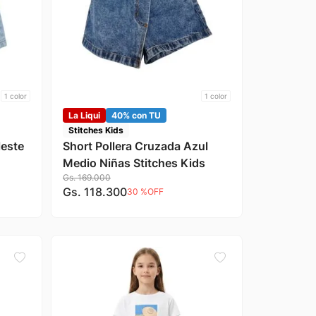
1
color
1
color
La Liqui
40% con TU
Stitches Kids
leste
Short Pollera Cruzada Azul
Medio Niñas Stitches Kids
Gs.
169
.
000
Gs.
118
.
300
30 %
OFF