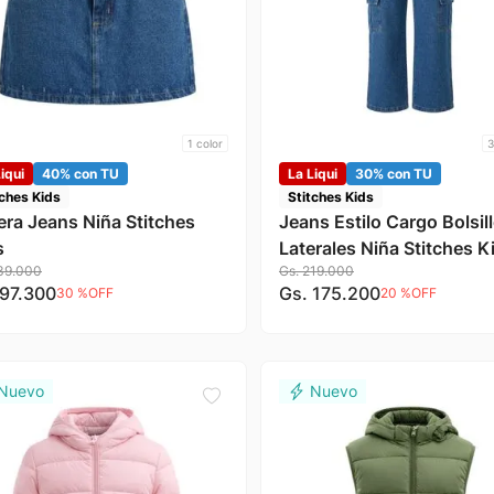
1
color
3
iqui
40% con TU
La Liqui
30% con TU
tches Kids
Stitches Kids
era Jeans Niña Stitches
Jeans Estilo Cargo Bolsil
s
Laterales Niña Stitches K
39
.
000
Gs.
219
.
000
97
.
300
Gs.
175
.
200
30 %
OFF
20 %
OFF