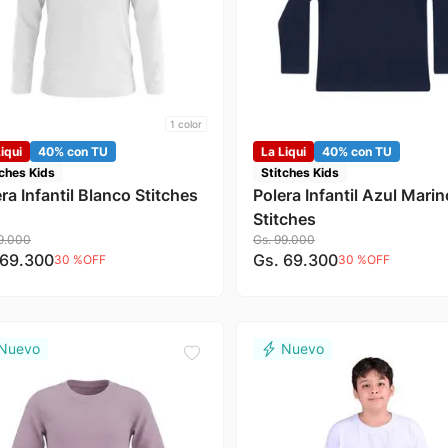
1
color
iqui
40% con TU
La Liqui
40% con TU
tches Kids
Stitches Kids
ra Infantil Blanco Stitches
Polera Infantil Azul Marin
Stitches
9
.
000
Gs.
99
.
000
69
.
300
Gs.
69
.
300
30 %
OFF
30 %
OFF