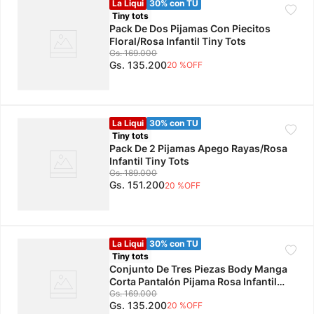
La Liqui
30% con TU
Tiny tots
Pack De Dos Pijamas Con Piecitos
Floral/Rosa Infantil Tiny Tots
Gs.
169
.
000
Gs.
135
.
200
20 %
OFF
La Liqui
30% con TU
Tiny tots
Pack De 2 Pijamas Apego Rayas/Rosa
Infantil Tiny Tots
Gs.
189
.
000
Gs.
151
.
200
20 %
OFF
La Liqui
30% con TU
Tiny tots
Conjunto De Tres Piezas Body Manga
Corta Pantalón Pijama Rosa Infantil
Tiny Tots
Gs.
169
.
000
Gs.
135
.
200
20 %
OFF