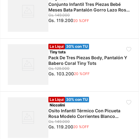
Conjunto Infantil Tres Piezas Bebé
Meses Bata Pantalón Gorro Lazo Rosa
Tiny Tots
Gs.
149
.
000
Gs.
119
.
200
20 %
OFF
La Liqui
30% con TU
Tiny tots
Pack De Tres Piezas Body, Pantalón Y
Babero Coral Tiny Tots
Gs.
129
.
000
Gs.
103
.
200
20 %
OFF
La Liqui
30% con TU
Niccolini
Osito Infantil Térmico Con Picueta
Rosa Modelo Corrientes Blanco
Niccolini
Gs.
149
.
000
Gs.
119
.
200
20 %
OFF