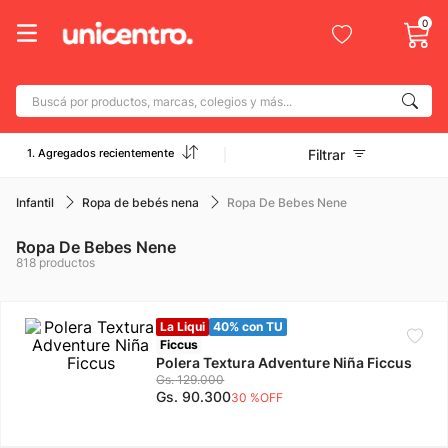
0
Buscá por productos, marcas, colegios y más...
Términos más buscados
1. Agregados recientemente
Filtrar
1
.
adidas
2
.
champion
Infantil
Ropa de bebés nena
Ropa De Bebes Nene
3
.
new balance
Ropa De Bebes Nene
818
productos
4
.
caterpillar
5
.
botin
La Liqui
40% con TU
6
.
mochila
Ficcus
Polera Textura Adventure Niña Ficcus
7
.
nike
Gs.
129
.
000
Gs.
90
.
300
30 %
OFF
8
.
todo terreno
9
.
jdy