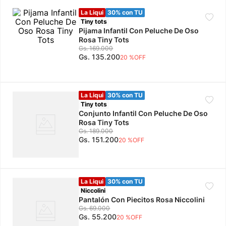
La Liqui
30% con TU
10
.
adidas mujer
Tiny tots
Pijama Infantil Con Peluche De Oso
Rosa Tiny Tots
Gs.
169
.
000
Gs.
135
.
200
20 %
OFF
La Liqui
30% con TU
Tiny tots
Conjunto Infantil Con Peluche De Oso
Rosa Tiny Tots
Gs.
189
.
000
Gs.
151
.
200
20 %
OFF
La Liqui
30% con TU
Niccolini
Pantalón Con Piecitos Rosa Niccolini
Gs.
69
.
000
Gs.
55
.
200
20 %
OFF