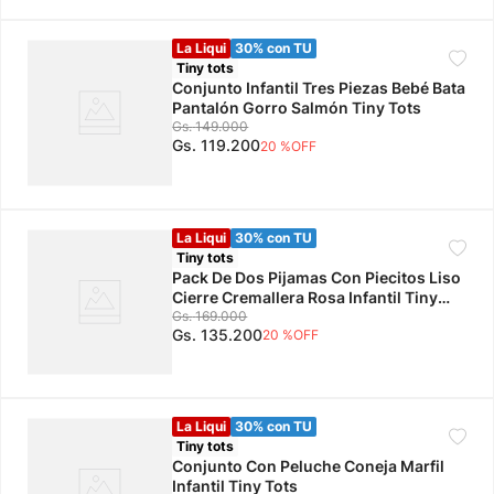
La Liqui
30% con TU
Tiny tots
Conjunto Infantil Tres Piezas Bebé Bata
Pantalón Gorro Salmón Tiny Tots
Gs.
149
.
000
Gs.
119
.
200
20 %
OFF
La Liqui
30% con TU
Tiny tots
Pack De Dos Pijamas Con Piecitos Liso
Cierre Cremallera Rosa Infantil Tiny
Tots
Gs.
169
.
000
Gs.
135
.
200
20 %
OFF
La Liqui
30% con TU
Tiny tots
Conjunto Con Peluche Coneja Marfil
Infantil Tiny Tots