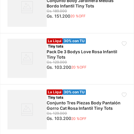
Conjunto Body Jardinera Medias
Bordo Infantil Tiny Tots
Gs.
189
.
000
Gs.
151
.
200
20 %
OFF
La Liqui
30% con TU
Tiny tots
Pack De 3 Bodys Love Rosa Infantil
Tiny Tots
Gs.
129
.
000
Gs.
103
.
200
20 %
OFF
La Liqui
30% con TU
Tiny tots
Conjunto Tres Piezas Body Pantalón
Gorro Cat Rosa Infantil Tiny Tots
Gs.
129
.
000
Gs.
103
.
200
20 %
OFF