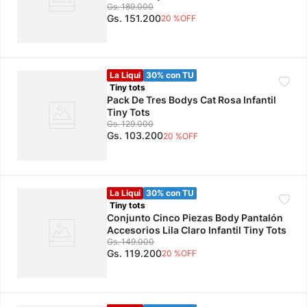
Gs.
189
.
000
Gs.
151
.
200
20 %
OFF
La Liqui
30% con TU
Tiny tots
Pack De Tres Bodys Cat Rosa Infantil
Tiny Tots
Gs.
129
.
000
Gs.
103
.
200
20 %
OFF
La Liqui
30% con TU
Tiny tots
Conjunto Cinco Piezas Body Pantalón
Accesorios Lila Claro Infantil Tiny Tots
Gs.
149
.
000
Gs.
119
.
200
20 %
OFF