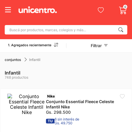
0
Buscá por productos, marcas, colegios y más...
Términos más buscados
1. Agregados recientemente
Filtrar
1
.
adidas
2
.
champion
conjuntos
Infantil
3
.
new balance
Infantil
748
productos
4
.
caterpillar
5
.
botin
Nike
6
.
mochila
Conjunto Essential Fleece Celeste
Infantil Nike
7
.
nike
Gs.
298
.
500
6 sin interés de
8
.
TU
todo terreno
Gs. 49.750
9
.
jdy