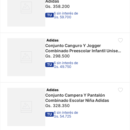
Adidas
Gs.
358
.
200
6 sin interés de
TU
Gs. 59.700
Adidas
Conjunto Canguro Y Jogger
Combinado Preescolar Infantil Unisex
Adidas
Gs.
298
.
500
6 sin interés de
TU
Gs. 49.750
Adidas
Conjunto Campera Y Pantalón
Combinado Escolar Niña Adidas
Gs.
328
.
350
6 sin interés de
TU
Gs. 54.725