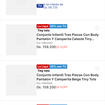
6 sin interés de
TU
Gs. 54.725
La Liqui
30% con TU
Tiny tots
Conjunto Infantil Tres Piezas Con Body
Pantalón Y Camperita Celeste Tiny
Tots
Gs.
199
.
000
Gs.
159
.
200
20 %
OFF
La Liqui
30% con TU
Tiny tots
Conjunto Infantil Tres Piezas Con Body
Pantalón Y Camperita Beige Tiny Tots
Gs.
199
.
000
Gs.
159
.
200
20 %
OFF