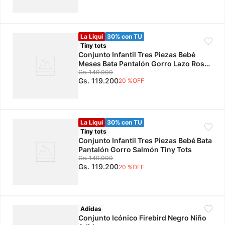
La Liqui
30% con TU
Tiny tots
Conjunto Infantil Tres Piezas Bebé
Meses Bata Pantalón Gorro Lazo Rosa
Tiny Tots
Gs.
149
.
000
Gs.
119
.
200
20 %
OFF
La Liqui
30% con TU
Tiny tots
Conjunto Infantil Tres Piezas Bebé Bata
Pantalón Gorro Salmón Tiny Tots
Gs.
149
.
000
Gs.
119
.
200
20 %
OFF
Adidas
Conjunto Icónico Firebird Negro Niño